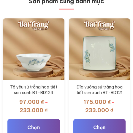
Sản phẩm cùng danh mục
tùy
chọn
có
thể
được
chọn
trên
trang
sản
phẩm
Tô yêu sứ trắng hoạ tiết
Đĩa vuông sứ trắng hoạ
sen xanh BT-BD124
tiết sen xanh BT-BD121
97.000
₫
175.000
₫
–
–
Khoảng
Khoảng
233.000
₫
233.000
₫
giá:
giá:
từ
từ
Chọn
Chọn
97.000 ₫
175.000