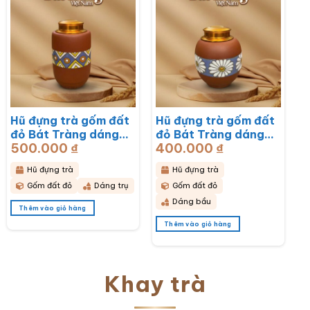
Hũ đựng trà gốm đất
Hũ đựng trà gốm đất
đỏ Bát Tràng dáng
đỏ Bát Tràng dáng
500.000
₫
400.000
₫
bầu hoạ tiết thổ cẩm
bầu hoạ tiết hoa cúc
BT-HĐT11
hoạ mi trắng BT-
Hũ đựng trà
Hũ đựng trà
HĐT10
Gốm đất đỏ
Dáng trụ
Gốm đất đỏ
Dáng bầu
Thêm vào giỏ hàng
Thêm vào giỏ hàng
Khay trà