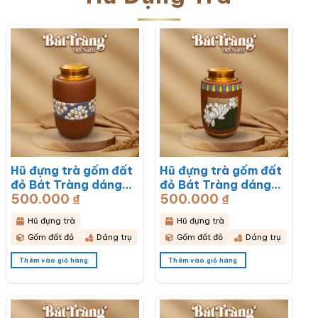
Hũ đựng trà gốm đất
Hũ đựng trà gốm đất
đỏ Bát Tràng dáng
đỏ Bát Tràng dáng
500.000
₫
500.000
₫
trụ hoạ tiết hoa mai
trụ hoạ tiết hoa sen
trắng BT-HĐT13
BT-HĐT12
Hũ đựng trà
Hũ đựng trà
Gốm đất đỏ
Dáng trụ
Gốm đất đỏ
Dáng trụ
Thêm vào giỏ hàng
Thêm vào giỏ hàng