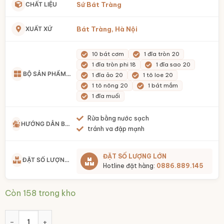
CHẤT LIỆU
Sứ Bát Tràng
XUẤT XỨ
Bát Tràng, Hà Nội
10 bát cơm
1 đĩa tròn 20
1 đĩa tròn phi 18
1 đĩa sao 20
BỘ SẢN PHẨM GỒM
1 đĩa ảo 20
1 tô loe 20
1 tô nông 20
1 bát mắm
1 đĩa muối
Rửa bằng nước sạch
HƯỚNG DẪN BẢO QUẢN
tránh va đập mạnh
ĐẶT SỐ LƯỢNG LỚN
ĐẶT SỐ LƯỢNG LỚN
Hotline đặt hàng:
0886.889.145
Còn 158 trong kho
Bộ bát đĩa giả cổ họa tiết hoa cúc vẽ tay Bát Tràng BĐ-01 s