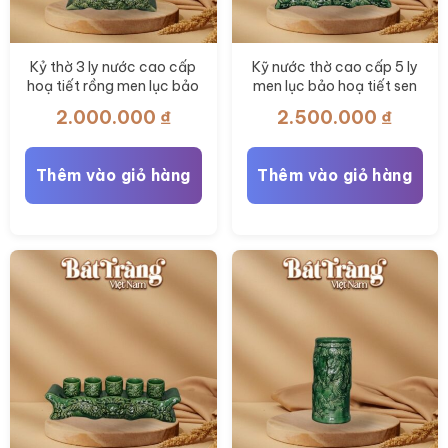
phẩm
phẩm
Kỷ thờ 3 ly nước cao cấp
Kỹ nước thờ cao cấp 5 ly
hoạ tiết rồng men lục bảo
men lục bảo hoạ tiết sen
BT-ĐT159
BT- ĐT157
2.000.000
₫
2.500.000
₫
Thêm vào giỏ hàng
Thêm vào giỏ hàng