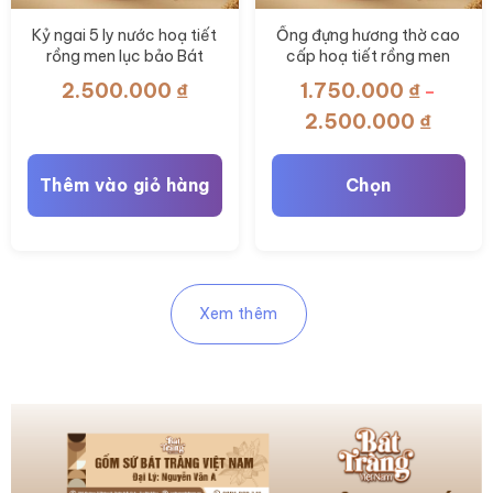
Kỷ ngai 5 ly nước hoạ tiết
Ống đựng hương thờ cao
rồng men lục bảo Bát
cấp hoạ tiết rồng men
Tràng BT-ĐT158
Lục Bảo BT-ĐT153
2.500.000
₫
1.750.000
₫
–
Khoản
2.500.000
₫
giá:
từ
Thêm vào giỏ hàng
Chọn
1.750.
đến
Sản
2.500.
phẩm
này
Xem thêm
có
nhiều
biến
thể.
Các
tùy