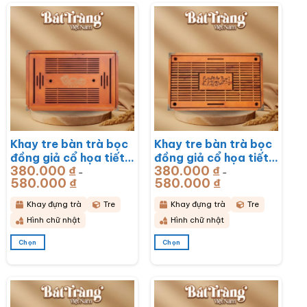
Khay tre bàn trà bọc
Khay tre bàn trà bọc
đồng giả cổ họa tiết
đồng giả cổ họa tiết
380.000
₫
380.000
₫
Rồng Phú Quý
Mã Đáo Thành Công
–
–
580.000
₫
Khoảng
580.000
₫
Khoảng
51x33x6cm BT-
43x28x6cm BT-
giá:
giá:
từ
từ
KDT17
KDT16
380.000 ₫
380.000 ₫
Khay đựng trà
Tre
Khay đựng trà
Tre
đến
đến
580.000 ₫
580.000 ₫
Hình chữ nhật
Hình chữ nhật
Chọn
Chọn
Sản
Sản
phẩm
phẩm
này
này
có
có
nhiều
nhiều