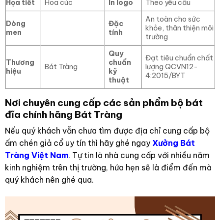
Họa tiết
Hoa cúc
In logo
Theo yêu cầu
An toàn cho sức
Dòng
Đặc
khỏe, thân thiện môi
men
tính
trường
Quy
Đạt tiêu chuẩn chất
Thương
chuẩn
Bát Tràng
lượng QCVN12-
hiệu
kỹ
4:2015/BYT
thuật
Nơi chuyên cung cấp các sản phẩm bộ bát
đĩa chính hãng Bát Tràng
Nếu quý khách vẫn chưa tìm được địa chỉ cung cấp bộ
ấm chén giả cổ uy tín thì hãy ghé ngay
Xưởng Bát
Tràng Việt Nam
. Tự tin là nhà cung cấp với nhiều năm
kinh nghiệm trên thị trường, hứa hẹn sẽ là điểm đến mà
quý khách nên ghé qua.