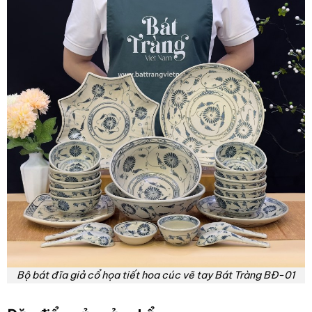
Bộ bát đĩa giả cổ họa tiết hoa cúc vẽ tay Bát Tràng BĐ-01