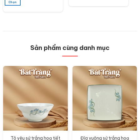
Chọn
Sản
phẩm
này
có
nhiều
biến
thể.
Các
Sản phẩm cùng danh mục
tùy
chọn
có
thể
được
chọn
trên
trang
sản
phẩm
Tô yêu sứ trắng hoạ tiết
Đĩa vuông sứ trắng hoạ