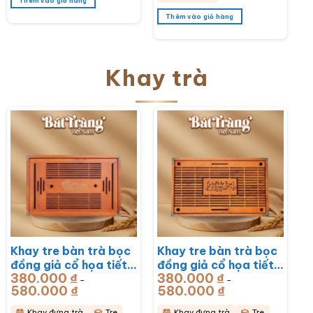
Thêm vào giỏ hàng
Thêm vào giỏ hàng
Khay trà
Khay tre bàn trà bọc
Khay tre bàn trà bọc
đồng giả cổ họa tiết
đồng giả cổ họa tiết
380.000
₫
380.000
₫
Rồng Phú Quý
Mã Đáo Thành Công
–
–
580.000
₫
Khoảng
580.000
₫
Khoảng
51x33x6cm BT-
43x28x6cm BT-
giá:
giá:
từ
từ
KDT17
KDT16
380.000 ₫
380.000 ₫
Khay đựng trà
Tre
Khay đựng trà
Tre