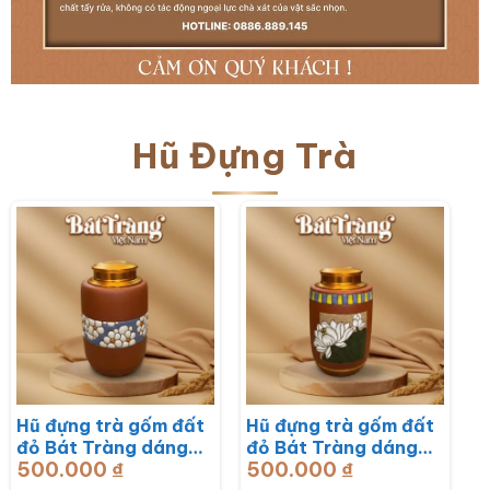
Hũ Đựng Trà
Hũ đựng trà gốm đất
Hũ đựng trà gốm đất
đỏ Bát Tràng dáng
đỏ Bát Tràng dáng
500.000
₫
500.000
₫
trụ hoạ tiết hoa mai
trụ hoạ tiết hoa sen