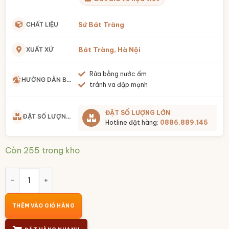
CHẤT LIỆU
Sứ Bát Tràng
XUẤT XỨ
Bát Tràng, Hà Nội
Rửa bằng nước ấm
HƯỚNG DẪN BẢO QUẢN
tránh va đập mạnh
ĐẶT SỐ LƯỢNG LỚN
ĐẶT SỐ LƯỢNG LỚN
Hotline đặt hàng:
0886.889.145
Còn 255 trong kho
Bộ bát đĩa men ngọc lục bảo họa tiết bèo vẽ tay Bát Tràng
THÊM VÀO GIỎ HÀNG