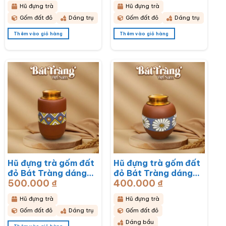
trắng BT-HĐT13
BT-HĐT12
Hũ đựng trà
Hũ đựng trà
Gốm đất đỏ
Dáng trụ
Gốm đất đỏ
Dáng trụ
Thêm vào giỏ hàng
Thêm vào giỏ hàng
Hũ đựng trà gốm đất
Hũ đựng trà gốm đất
đỏ Bát Tràng dáng
đỏ Bát Tràng dáng
500.000
₫
400.000
₫
bầu hoạ tiết thổ cẩm
bầu hoạ tiết hoa cúc
BT-HĐT11
hoạ mi trắng BT-
Hũ đựng trà
Hũ đựng trà
HĐT10
Gốm đất đỏ
Dáng trụ
Gốm đất đỏ
Dáng bầu