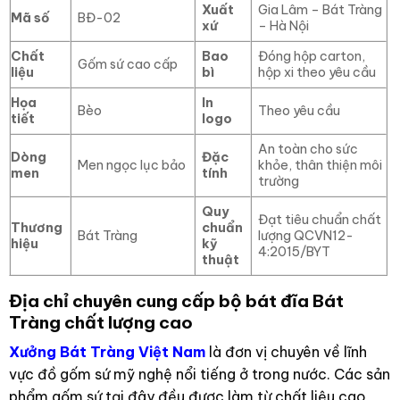
Xuất
Gia Lâm – Bát Tràng
Mã số
BĐ-02
xứ
– Hà Nội
Chất
Bao
Đóng hộp carton,
Gốm sứ cao cấp
liệu
bì
hộp xi theo yêu cầu
Họa
In
Bèo
Theo yêu cầu
tiết
logo
An toàn cho sức
Dòng
Đặc
Men ngọc lục bảo
khỏe, thân thiện môi
men
tính
trường
Quy
Đạt tiêu chuẩn chất
Thương
chuẩn
Bát Tràng
lượng QCVN12-
hiệu
kỹ
4:2015/BYT
thuật
Địa chỉ chuyên cung cấp bộ bát đĩa Bát
Tràng chất lượng cao
Xưởng Bát Tràng Việt Nam
là đơn vị chuyên về lĩnh
vực đồ gốm sứ mỹ nghệ nổi tiếng ở trong nước. Các sản
phẩm gốm sứ tại đây đều được làm từ chất liệu cao