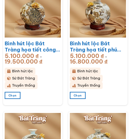
thể.
thể.
Các
Các
tùy
tùy
chọn
chọn
có
có
thể
thể
được
được
chọn
chọn
Bình hút lộc Bát
Bình hút lộc Bát
trên
trên
trang
trang
Tràng họa tiết công
Tràng họa tiết phú
sản
sản
5.100.000
₫
5.100.000
₫
đào đắp kênh men
quý vạn niên men sứ
–
–
phẩm
phẩm
19.500.000
₫
Khoảng
16.800.000
₫
Khoảng
trắng đắp nổi vẽ
trắng đắp nổi vẽ
giá:
giá:
từ
từ
vàng BT-BHL71
vàng BT-BHL70
5.100.000 ₫
5.100.000 ₫
Bình hút lộc
Bình hút lộc
đến
đến
19.500.000 ₫
16.800.000 ₫
Sứ Bát Tràng
Sứ Bát Tràng
Truyền thống
Truyền thống
Chọn
Chọn
Sản
Sản
phẩm
phẩm
này
này
có
có
nhiều
nhiều
biến
biến
thể.
thể.
Các
Các