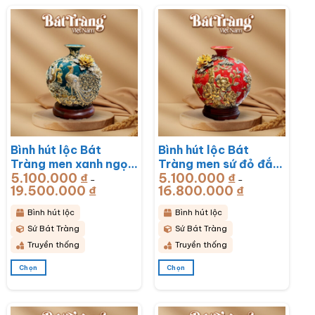
Bình hút lộc Bát
Bình hút lộc Bát
Tràng men xanh ngọc
Tràng men sứ đỏ đắp
5.100.000
₫
5.100.000
₫
lục bảo đắp nổi công
nổi vẽ vàng sen hạc
–
–
19.500.000
₫
Khoảng
16.800.000
₫
Khoảng
hoa phú quý BT-
BT-BHL77
giá:
giá:
từ
từ
BHL78
5.100.000 ₫
5.100.000 ₫
Bình hút lộc
Bình hút lộc
đến
đến
19.500.000 ₫
16.800.000 ₫
Sứ Bát Tràng
Sứ Bát Tràng
Truyền thống
Truyền thống
Chọn
Chọn
Sản
Sản
phẩm
phẩm
này
này