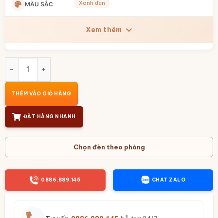
Xanh đen
MÀU SẮC
Xem thêm
Đèn ngủ để bàn gốm sứ Bát Tràng Việt Nam cao 67cm men 
THÊM VÀO GIỎ HÀNG
ĐẶT HÀNG NHANH
Chọn đèn theo phòng
0886.889.145
CHAT ZALO