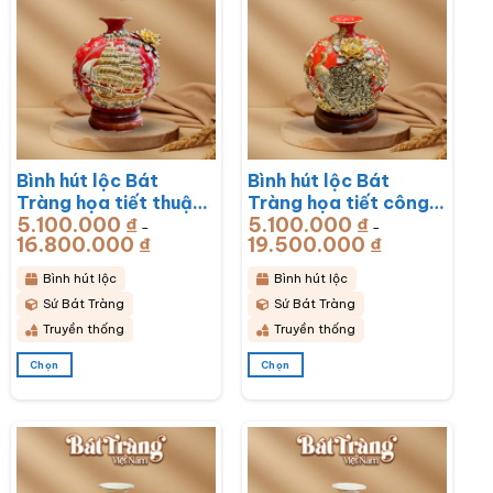
biến
biến
thể.
thể.
Các
Các
tùy
tùy
chọn
chọn
có
có
thể
thể
được
được
chọn
chọn
Bình hút lộc Bát
Bình hút lộc Bát
trên
trên
trang
trang
Tràng họa tiết thuận
Tràng họa tiết công
sản
sản
5.100.000
₫
5.100.000
₫
buồm xuôi gió men sứ
hoa phú quý men sứ
–
–
phẩm
phẩm
16.800.000
₫
Khoảng
19.500.000
₫
Khoảng
đỏ đắp nổi vẽ vàng
đỏ đắp nổi vẽ vàng
giá:
giá:
từ
từ
BT-BHL73
BT-BHL72
5.100.000 ₫
5.100.000 ₫
Bình hút lộc
Bình hút lộc
đến
đến
16.800.000 ₫
19.500.000 ₫
Sứ Bát Tràng
Sứ Bát Tràng
Truyền thống
Truyền thống
Chọn
Chọn
Sản
Sản
phẩm
phẩm
này
này
có
có
nhiều
nhiều
biến
biến