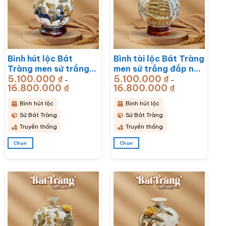
tùy
tùy
chọn
chọn
có
có
thể
thể
được
được
chọn
chọn
Bình hút lộc Bát
Bình tài lộc Bát Tràng
trên
trên
trang
trang
Tràng men sứ trắng
men sứ trắng đắp nổi
sản
sản
5.100.000
₫
5.100.000
₫
đắp nổi vẽ vàng mã
vẽ vàng thuận buồm
–
–
phẩm
phẩm
16.800.000
₫
Khoảng
16.800.000
₫
Khoảng
đáo thành công BT-
xuôi gió BT-BHL67
giá:
giá:
từ
từ
BHL68
5.100.000 ₫
5.100.000 ₫
Bình hút lộc
Bình hút lộc
đến
đến
16.800.000 ₫
16.800.000 ₫
Sứ Bát Tràng
Sứ Bát Tràng
Truyền thống
Truyền thống
Chọn
Chọn
Sản
Sản
phẩm
phẩm
này
này
có
có
nhiều
nhiều
biến
biến
thể.
thể.
Các
Các
tùy
tùy