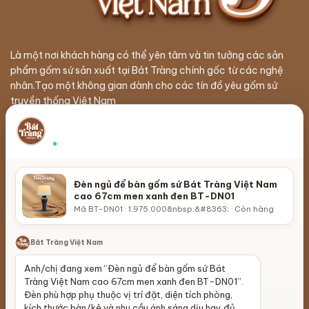
Là một nơi khách hàng có thể yên tâm và tin tưởng các sản
phẩm gốm sứ sản xuất tại Bát Tràng chính gốc từ các nghệ
nhân.Tạo một không gian dành cho các tín đồ yêu gốm sứ
truyền thống Việt Nam
Chọn đèn ngủ theo phòng và ánh sáng
×
Theo vị trí đặt, kích thước và độ sáng mong muốn
Thường phản hồi nhanh
Giới Thiệu
Sản xuất gốm sứ
Đèn ngủ để bàn gốm sứ Bát Tràng Việt Nam
Liên Hệ
Phân phối đại lý
cao 67cm men xanh đen BT-DN01
Mã BT-DN01 · 1.975.000&nbsp;&#8363; · Còn hàng
Đt: 0886.889.145
Xuất khẩu gốm sứ
lienhe@battrangvietnam.vn
Làng Gốm Bát Tràng
Bát Tràng Việt Nam
Câu hỏi thường gặp
Hợp tác bán hàng
Anh/chị đang xem “Đèn ngủ để bàn gốm sứ Bát
Tràng Việt Nam cao 67cm men xanh đen BT-DN01”.
Đèn phù hợp phụ thuộc vị trí đặt, diện tích phòng,
kích thước bàn/kệ và nhu cầu ánh sáng dịu hay đủ