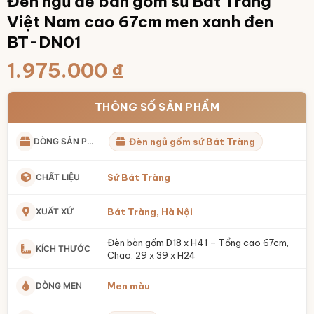
Đèn ngủ để bàn gốm sứ Bát Tràng
Việt Nam cao 67cm men xanh đen
BT-DN01
1.975.000
₫
THÔNG SỐ SẢN PHẨM
DÒNG SẢN PHẨM
Đèn ngủ gốm sứ Bát Tràng
CHẤT LIỆU
Sứ Bát Tràng
XUẤT XỨ
Bát Tràng, Hà Nội
Đèn bàn gốm D18 x H41 – Tổng cao 67cm,
KÍCH THƯỚC
Chao: 29 x 39 x H24
DÒNG MEN
Men màu