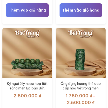
Thêm vào giỏ hàng
Thêm vào giỏ hàng
Kỷ ngai 5 ly nước hoạ tiết
Ống đựng hương thờ cao
rồng men lục bảo Bát
cấp hoạ tiết rồng men
Tràng BT-ĐT158
Lục Bảo BT-ĐT153
2.500.000
₫
1.750.000
₫
–
Khoản
2.500.000
₫
giá: