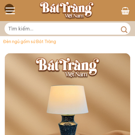
Skip
to
content
Tìm
kiếm:
Đèn ngủ gốm sứ Bát Tràng