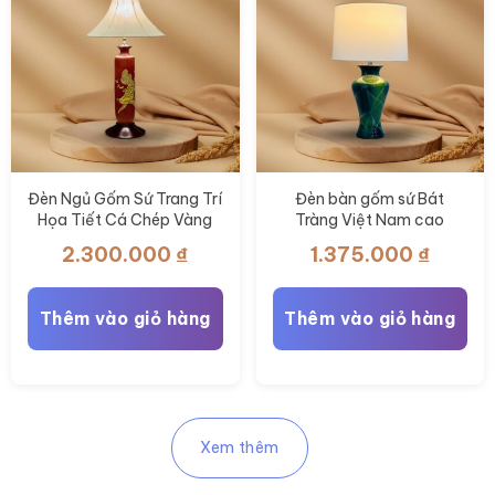
Đèn Ngủ Gốm Sứ Trang Trí
Đèn bàn gốm sứ Bát
Họa Tiết Cá Chép Vàng
Tràng Việt Nam cao
BT-DN16
52cm màu xanh ngọc
2.300.000
₫
1.375.000
₫
BT-DN15
Thêm vào giỏ hàng
Thêm vào giỏ hàng
Xem thêm