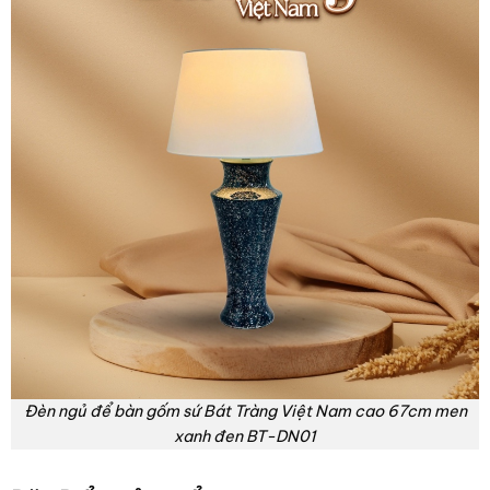
Đèn ngủ để bàn gốm sứ Bát Tràng Việt Nam cao 67cm men
xanh đen BT-DN01