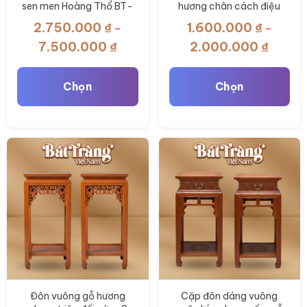
sen men Hoàng Thổ BT-
hương chân cách điệu
ĐT134
chạm triện 2 tầng BT-
2.750.000
₫
1.600.000
₫
–
–
ĐG20
Khoảng
Khoản
7.500.000
₫
2.000.000
₫
giá:
giá:
từ
từ
Chọn
Chọn
2.750.000 ₫
1.600.
đến
đến
Sản
Sản
7.500.000 ₫
2.000.
phẩm
phẩm
này
này
có
có
nhiều
nhiều
biến
biến
thể.
thể.
Các
Các
tùy
tùy
chọn
chọn
có
có
Đôn vuông gỗ hương
Cặp đôn dáng vuông