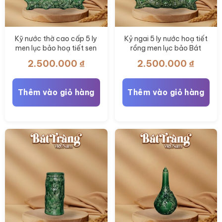
Kỹ nước thờ cao cấp 5 ly
Kỷ ngai 5 ly nước hoạ tiết
men lục bảo hoạ tiết sen
rồng men lục bảo Bát
BT- ĐT157
Tràng BT-ĐT158
2.500.000
₫
2.500.000
₫
Thêm vào giỏ hàng
Thêm vào giỏ hàng