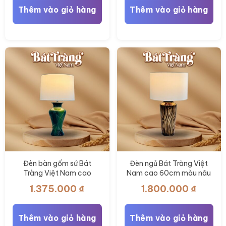
Thêm vào giỏ hàng
Thêm vào giỏ hàng
Đèn bàn gốm sứ Bát
Đèn ngủ Bát Tràng Việt
Tràng Việt Nam cao
Nam cao 60cm màu nâu
52cm màu xanh ngọc
vân gỗ BT-DN14
1.375.000
₫
1.800.000
₫
BT-DN15
Thêm vào giỏ hàng
Thêm vào giỏ hàng