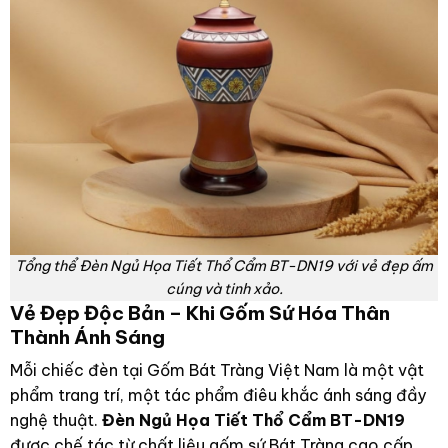
Tổng thể Đèn Ngủ Họa Tiết Thổ Cẩm BT-DN19 với vẻ đẹp ấm
cúng và tinh xảo.
Vẻ Đẹp Độc Bản – Khi Gốm Sứ Hóa Thân
Thành Ánh Sáng
Mỗi chiếc đèn tại Gốm Bát Tràng Việt Nam là một vật
phẩm trang trí, một tác phẩm điêu khắc ánh sáng đầy
nghệ thuật.
Đèn Ngủ Họa Tiết Thổ Cẩm BT-DN19
được chế tác từ chất liệu gốm sứ Bát Tràng cao cấp,