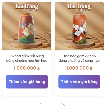
Lọ hoa gốm đất nung
Bình hoa gốm đất đỏ
dáng chuông họa tiết hoa
dáng chuông vẽ song hạc
sen chim én 35cm BT-
uyên ương 35cm BT-LH81
1.000.000
₫
1.000.000
₫
LH83
Thêm vào giỏ hàng
Thêm vào giỏ hàng