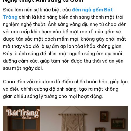
Điều làm nên sự khác biệt của
đèn ngủ gốm Bát
Tràng
chính là khả năng biến ánh sáng thành một trải
nghiệm nghệ thuật. Ánh sáng vàng dịu nhẹ từ chao đèn
vải cao cấp khi chạm vào bề mặt men lì của gốm sẽ
được tán sắc một cách mềm mại, không gây chói mắt
mà thay vào đó là sự ấm áp lan tỏa khắp không gian.
Đây là ánh sáng để nhìn, một nguồn sáng êm dịu nuôi
dưỡng cảm xúc, giúp tâm hồn được thư thái và an yên
sau một ngày dài.
Chao đèn vải màu kem là điểm nhấn hoàn hảo, giúp lọc
và điều chỉnh cường độ ánh sáng, tạo ra một không
gian chiếu sáng lý tưởng cho mọi hoạt động.