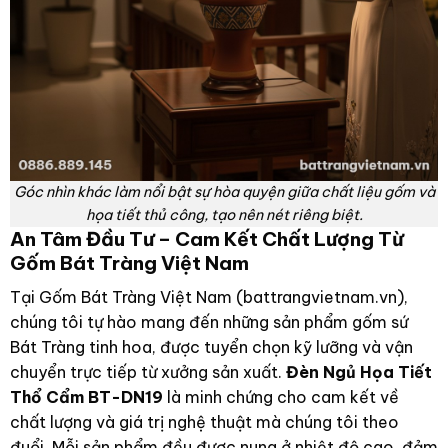
Góc nhìn khác làm nổi bật sự hòa quyện giữa chất liệu gốm và
họa tiết thủ công, tạo nên nét riêng biệt.
An Tâm Đầu Tư – Cam Kết Chất Lượng Từ
Gốm Bát Tràng Việt Nam
Tại Gốm Bát Tràng Việt Nam (battrangvietnam.vn),
chúng tôi tự hào mang đến những sản phẩm gốm sứ
Bát Tràng tinh hoa, được tuyển chọn kỹ lưỡng và vận
chuyển trực tiếp từ xưởng sản xuất.
Đèn Ngủ Họa Tiết
Thổ Cẩm BT-DN19
là minh chứng cho cam kết về
chất lượng và giá trị nghệ thuật mà chúng tôi theo
đuổi. Mỗi sản phẩm đều được nung ở nhiệt độ cao, đảm