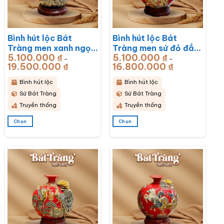
thể
được
chọn
Bình hút lộc Bát
Bình hút lộc Bát
trên
Tràng men xanh ngọc
Tràng men sứ đỏ đắp
trang
5.100.000
₫
5.100.000
₫
lục bảo đắp nổi công
nổi vẽ vàng sen hạc
–
–
sản
19.500.000
₫
Khoảng
16.800.000
₫
Khoảng
hoa phú quý BT-
BT-BHL77
giá:
giá:
phẩm
từ
từ
BHL78
5.100.000 ₫
5.100.000 ₫
Bình hút lộc
Bình hút lộc
đến
đến
19.500.000 ₫
16.800.000 ₫
Sứ Bát Tràng
Sứ Bát Tràng
Truyền thống
Truyền thống
Chọn
Chọn
Sản
Sản
phẩm
phẩm
này
này
có
có
nhiều
nhiều
biến
biến
thể.
thể.
Các
Các
tùy
tùy
chọn
chọn
có
có