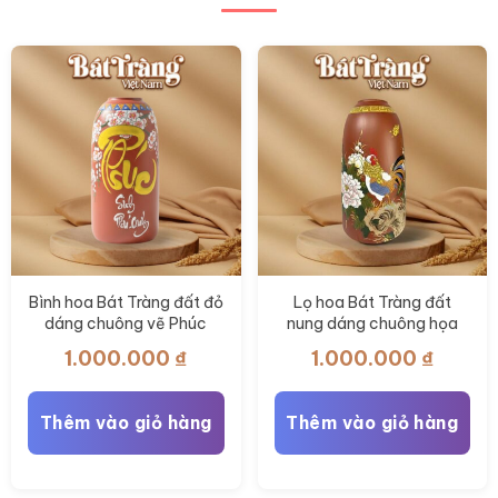
chọn
chọn
có
có
thể
thể
được
được
chọn
chọn
trên
trên
trang
trang
sản
sản
phẩm
phẩm
Bình hoa Bát Tràng đất đỏ
Lọ hoa Bát Tràng đất
dáng chuông vẽ Phúc
nung dáng chuông họa
Sinh Phú Quý 35cm BT-
tiết kim kê phú quý 35cm
1.000.000
₫
1.000.000
₫
LH85
BT-LH84
Thêm vào giỏ hàng
Thêm vào giỏ hàng