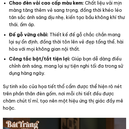
Chao đèn vải cao cấp màu kem:
Chất liệu vải mịn
màng tăng thêm vẻ sang trọng, đồng thời khéo léo
tán sắc ánh sáng dịu nhẹ, kiến tạo bầu không khí thư
thái, ấm áp.
Đế gỗ vững chãi:
Thiết kế đế gỗ chắc chắn mang
lại sự ổn định, đồng thời tôn lên vẻ đẹp tổng thể, hài
hòa với mọi không gian nội thất.
Công tắc bật/tắt tiện lợi:
Giúp bạn dễ dàng điều
chỉnh ánh sáng, mang lại sự tiện nghi tối đa trong sử
dụng hàng ngày.
Sự tinh xảo của họa tiết thổ cẩm được thể hiện rõ nét
trên phần thân đèn gốm, nơi mỗi chi tiết đều được
chăm chút tỉ mỉ, tạo nên một hiệu ứng thị giác đầy mê
hoặc.