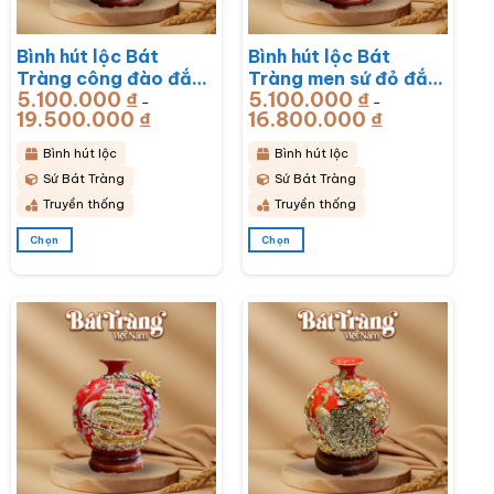
thể
thể
được
được
chọn
chọn
Bình hút lộc Bát
Bình hút lộc Bát
trên
trên
Tràng công đào đắp
Tràng men sứ đỏ đắp
trang
trang
sản
sản
5.100.000
₫
5.100.000
₫
kênh men sứ đỏ đắp
nổi vẽ vàng mã đáo
–
–
phẩm
phẩm
19.500.000
₫
Khoảng
16.800.000
₫
Khoảng
nổi vẽ vàng BT-
thành công BT-
giá:
giá:
từ
từ
BHL76
BHL75
5.100.000 ₫
5.100.000 ₫
Bình hút lộc
Bình hút lộc
đến
đến
19.500.000 ₫
16.800.000 ₫
Sứ Bát Tràng
Sứ Bát Tràng
Truyền thống
Truyền thống
Chọn
Chọn
Sản
Sản
phẩm
phẩm
này
này
có
có
nhiều
nhiều
biến
biến
thể.
thể.
Các
Các
tùy
tùy
chọn
chọn
có
có
thể
thể
được
được