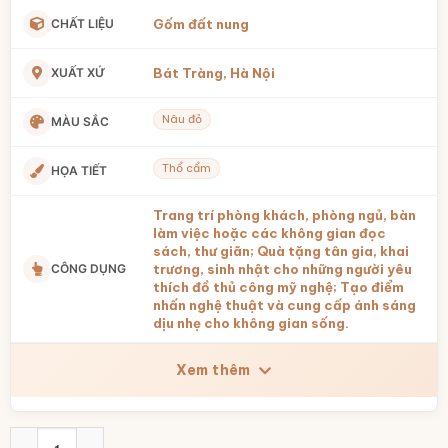
CHẤT LIỆU
Gốm đất nung
XUẤT XỨ
Bát Tràng, Hà Nội
Nâu đỏ
MÀU SẮC
Thổ cẩm
HỌA TIẾT
Trang trí phòng khách, phòng ngủ, bàn
làm việc hoặc các không gian đọc
sách, thư giãn; Quà tặng tân gia, khai
CÔNG DỤNG
trương, sinh nhật cho những người yêu
thích đồ thủ công mỹ nghệ; Tạo điểm
nhấn nghệ thuật và cung cấp ánh sáng
dịu nhẹ cho không gian sống.
Xem thêm
Đèn Ngủ Họa Tiết Thổ Cẩm Gốm Bát Tràng BT-DN19 số lượ