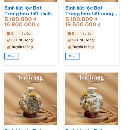
chọn
chọn
Bình hút lộc Bát
Bình hút lộc Bát
trên
trên
trang
trang
Tràng họa tiết thuận
Tràng họa tiết công
sản
sản
5.100.000
₫
5.100.000
₫
buồm xuôi gió men sứ
hoa phú quý men sứ
–
–
phẩm
phẩm
16.800.000
₫
Khoảng
19.500.000
₫
Khoảng
đỏ đắp nổi vẽ vàng
đỏ đắp nổi vẽ vàng
giá:
giá:
từ
từ
BT-BHL73
BT-BHL72
5.100.000 ₫
5.100.000 ₫
Bình hút lộc
Bình hút lộc
đến
đến
16.800.000 ₫
19.500.000 ₫
Sứ Bát Tràng
Sứ Bát Tràng
Truyền thống
Truyền thống
Chọn
Chọn
Sản
Sản
phẩm
phẩm
này
này
có
có
nhiều
nhiều
biến
biến
thể.
thể.
Các
Các
tùy
tùy
chọn
chọn
có
có
thể
thể
được
được
chọn
chọn