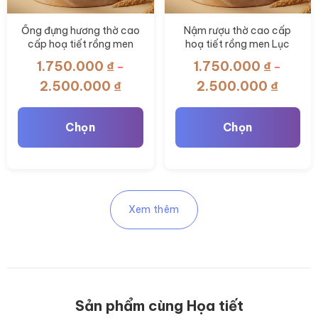
Ống đựng hương thờ cao
Nậm rượu thờ cao cấp
cấp hoạ tiết rồng men
hoạ tiết rồng men Lục
Lục Bảo BT-ĐT153
Bảo BT-ĐT152
1.750.000
₫
1.750.000
₫
–
–
Khoảng
Khoản
2.500.000
₫
2.500.000
₫
giá:
giá:
từ
từ
Chọn
Chọn
1.750.000 ₫
1.750.
đến
đến
Sản
Sản
2.500.000 ₫
2.500.
phẩm
phẩm
này
này
Xem thêm
có
có
nhiều
nhiều
biến
biến
thể.
thể.
Các
Các
Sản phẩm cùng Họa tiết
tùy
tùy