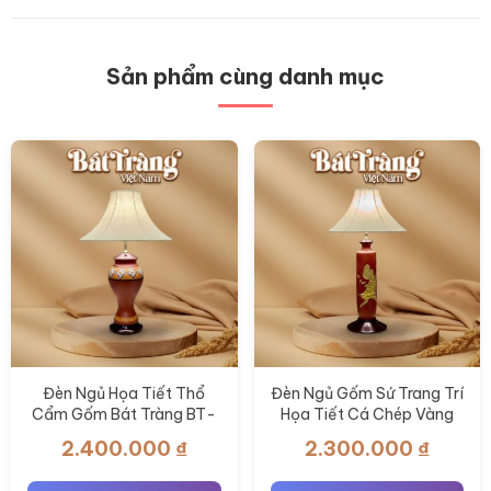
Sản phẩm cùng danh mục
Đèn Ngủ Họa Tiết Thổ
Đèn Ngủ Gốm Sứ Trang Trí
Cẩm Gốm Bát Tràng BT-
Họa Tiết Cá Chép Vàng
DN17
BT-DN16
2.400.000
₫
2.300.000
₫