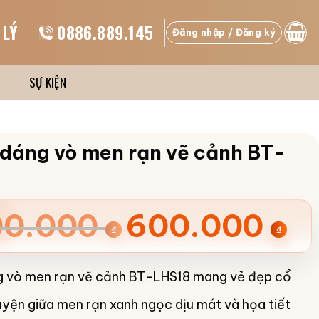
 LÝ
0886.889.145
Đăng nhập / Đăng ký
SỰ KIỆN
 dáng vò men rạn vẽ cảnh BT-
00.000
600.000
₫
₫
000 ₫.
g vò men rạn vẽ cảnh BT-LHS18 mang vẻ đẹp cổ
00 ₫.
uyện giữa men rạn xanh ngọc dịu mát và họa tiết