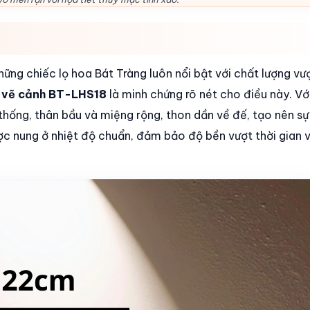
ng chiếc lọ hoa Bát Tràng luôn nổi bật với chất lượng vượ
 vẽ cảnh BT-LHS18
là minh chứng rõ nét cho điều này. Vớ
hống, thân bầu và miệng rộng, thon dần về đế, tạo nên sự
ợc nung ở nhiệt độ chuẩn, đảm bảo độ bền vượt thời gian 