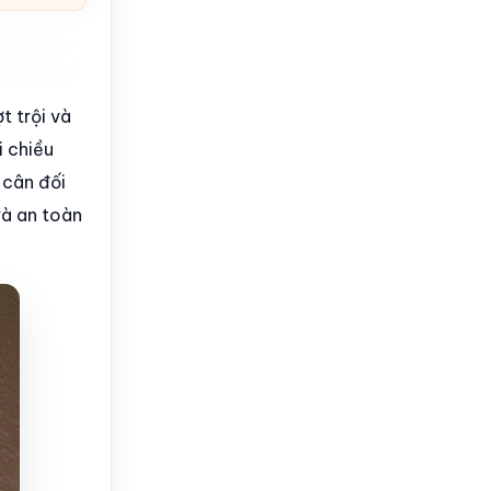
t trội và
i chiều
 cân đối
và an toàn