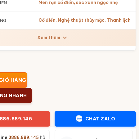
Men rạn cổ điển, sắc xanh ngọc nhẹ
MEN
Cổ điển, Nghệ thuật thủy mặc, Thanh lịch
ÁNG
Xem thêm
vò men rạn vẽ cảnh BT-LHS18 số lượng
GIỎ HÀNG
ÀNG NHANH
886.889.145
CHAT ZALO
line
0886.889.145
hỗ