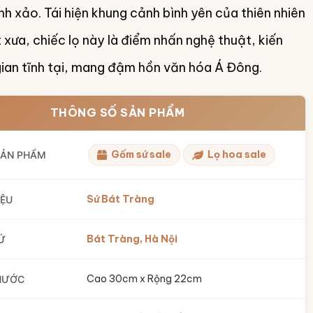
nh xảo. Tái hiện khung cảnh bình yên của thiên nhiên
 xưa, chiếc lọ này là điểm nhấn nghệ thuật, kiến
ian tĩnh tại, mang đậm hồn văn hóa Á Đông.
THÔNG SỐ SẢN PHẨM
Gốm sứ sale
Lọ hoa sale
SẢN PHẨM
Sứ Bát Tràng
IỆU
Bát Tràng, Hà Nội
Ứ
Cao 30cm x Rộng 22cm
HƯỚC