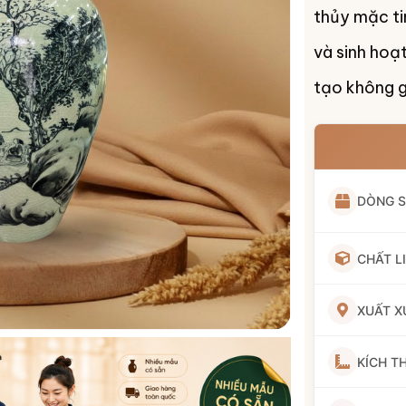
thủy mặc ti
và sinh hoạt
tạo không g
DÒNG 
CHẤT L
XUẤT X
KÍCH T