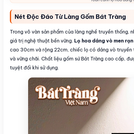
Nét Độc Đáo Từ Làng Gốm Bát Tràng
Trong vô vàn sản phẩm của làng nghề truyền thống, nhữ
giá trị nghệ thuật bền vững.
Lọ hoa dáng vò men rạn
cao 30cm và rộng 22cm, chiếc lọ có dáng vò truyền t
và vững chãi. Chất liệu gốm sứ Bát Tràng cao cấp, đư
tuyệt đối khi sử dụng.