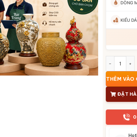
DÒNG 
KIỂU D
Lọ hoa dáng 
THÊM VÀO 
ĐẶT H
0
Hot