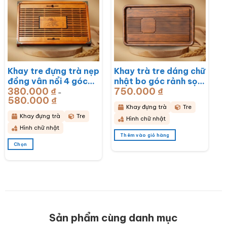
thể.
thể.
Các
Các
tùy
tùy
chọn
chọn
có
có
thể
thể
được
được
chọn
chọn
Khay tre đựng trà nẹp
Khay trà tre dáng chữ
trên
trên
đồng vân nổi 4 góc
nhật bo góc rảnh sọc
trang
trang
sản
sản
380.000
₫
750.000
₫
khắc hoa lan
50x28x3cm BT-
–
phẩm
phẩm
580.000
₫
Khoảng
43x28x6cm BT-
KDT14
giá:
Khay đựng trà
Tre
từ
KDT15
380.000 ₫
Khay đựng trà
Tre
Hình chữ nhật
đến
580.000 ₫
Hình chữ nhật
Thêm vào giỏ hàng
Chọn
Sản
phẩm
này
có
nhiều
biến
thể.
Các
Sản phẩm cùng danh mục
tùy