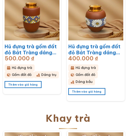
Hũ đựng trà gốm đất
Hũ đựng trà gốm đất
đỏ Bát Tràng dáng
đỏ Bát Tràng dáng
500.000
₫
400.000
₫
bầu hoạ tiết thổ cẩm
bầu hoạ tiết hoa cúc
BT-HĐT11
hoạ mi trắng BT-
Hũ đựng trà
Hũ đựng trà
HĐT10
Gốm đất đỏ
Dáng trụ
Gốm đất đỏ
Dáng bầu
Thêm vào giỏ hàng
Thêm vào giỏ hàng
Khay trà