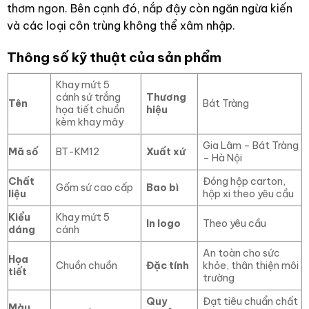
thơm ngon. Bên cạnh đó, nắp đậy còn ngăn ngừa kiến
và các loại côn trùng không thể xâm nhập.
Thông số kỹ thuật của sản phẩm
Khay mứt 5
cánh sứ trắng
Thương
Tên
Bát Tràng
họa tiết chuồn
hiệu
kèm khay mây
Gia Lâm – Bát Tràng
Mã số
BT-KM12
Xuất xứ
– Hà Nội
Chất
Đóng hộp carton,
Gốm sứ cao cấp
Bao bì
liệu
hộp xi theo yêu cầu
Kiểu
Khay mứt 5
In logo
Theo yêu cầu
dáng
cánh
An toàn cho sức
Họa
Chuồn chuồn
Đặc tính
khỏe, thân thiện môi
tiết
trường
Quy
Đạt tiêu chuẩn chất
Màu