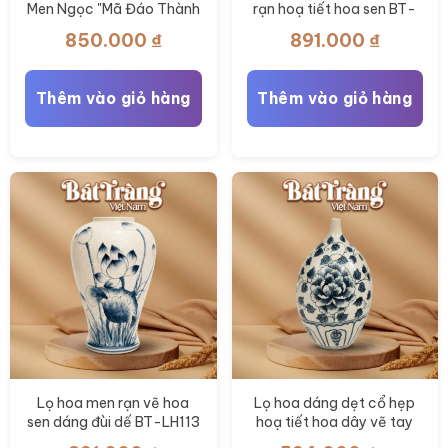
Men Ngọc "Mã Đáo Thành
rạn hoạ tiết hoa sen BT-
Công" BT-TLV08
LH112
850.000
₫
891.000
₫
Thêm vào giỏ hàng
Thêm vào giỏ hàng
Lọ hoa men rạn vẽ hoa
Lọ hoa dáng dẹt cổ hẹp
sen dáng đùi dế BT-LH113
hoạ tiết hoa dây vẽ tay
BT-LH108