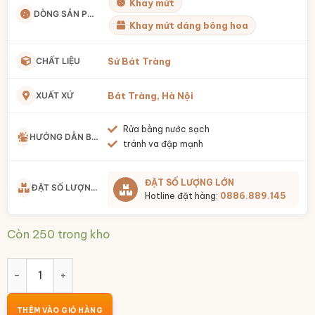
Khay mứt
DÒNG SẢN PHẨM
Khay mứt dáng bông hoa
CHẤT LIỆU
Sứ Bát Tràng
XUẤT XỨ
Bát Tràng, Hà Nội
Rửa bằng nước sạch
HƯỚNG DẪN BẢO QUẢN
tránh va đập mạnh
ĐẶT SỐ LƯỢNG LỚN
ĐẶT SỐ LƯỢNG LỚN
Hotline đặt hàng:
0886.889.145
Còn 250 trong kho
Khay mứt 5 cánh sứ trắng họa tiết chuồn kèm khay mây BT
THÊM VÀO GIỎ HÀNG