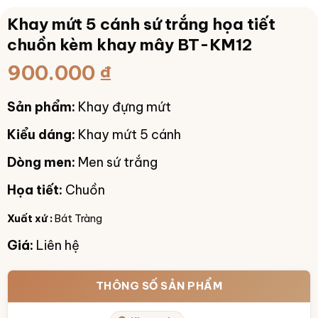
Khay mứt 5 cánh sứ trắng họa tiết
chuồn kèm khay mây BT-KM12
900.000
₫
Sản phẩm:
Khay đựng mứt
Kiểu dáng:
Khay mứt 5 cánh
Dòng men:
Men sứ trắng
Họa tiết:
Chuồn
Xuất xứ :
Bát Tràng
Giá:
Liên hệ
THÔNG SỐ SẢN PHẨM