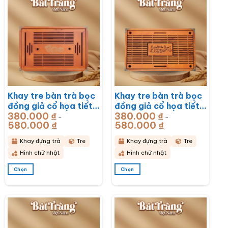
Khay tre bàn trà bọc
Khay tre bàn trà bọc
đồng giả cổ họa tiết
đồng giả cổ họa tiết
380.000
₫
380.000
₫
Rồng Phú Quý
Mã Đáo Thành Công
–
–
580.000
₫
Khoảng
580.000
₫
Khoảng
51x33x6cm BT-
43x28x6cm BT-
giá:
giá:
từ
từ
KDT17
KDT16
380.000 ₫
380.000 ₫
Khay đựng trà
Tre
Khay đựng trà
Tre
đến
đến
580.000 ₫
580.000 ₫
Hình chữ nhật
Hình chữ nhật
Chọn
Chọn
Sản
Sản
phẩm
phẩm
này
này
có
có
nhiều
nhiều
biến
biến