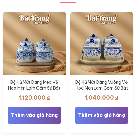
chọn
có
thể
được
chọn
trên
trang
sản
phẩm
Bộ Hũ Mứt Dáng Méo Vẽ
Bộ Hũ Mứt Dáng Vuông Vẽ
Hoa Men Lam Gốm Sứ Bát
Hoa Men Lam Gốm Sứ Bát
Tràng BT-KM37
Tràng BT-KM36
1.120.000
₫
1.040.000
₫
Thêm vào giỏ hàng
Thêm vào giỏ hàng