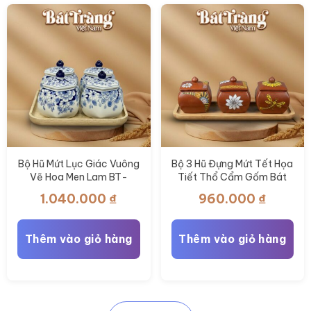
Bộ Hũ Mứt Lục Giác Vuông
Bộ 3 Hũ Đựng Mứt Tết Họa
Vẽ Hoa Men Lam BT-
Tiết Thổ Cẩm Gốm Bát
KM35
Tràng BT-KM34
1.040.000
₫
960.000
₫
Thêm vào giỏ hàng
Thêm vào giỏ hàng