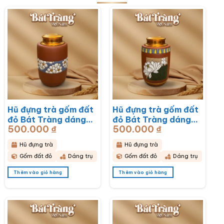
Hũ đựng trà gốm đất
Hũ đựng trà gốm đất
đỏ Bát Tràng dáng
đỏ Bát Tràng dáng
500.000
₫
500.000
₫
trụ hoạ tiết hoa mai
trụ hoạ tiết hoa sen
trắng BT-HĐT13
BT-HĐT12
Hũ đựng trà
Hũ đựng trà
Gốm đất đỏ
Dáng trụ
Gốm đất đỏ
Dáng trụ
Thêm vào giỏ hàng
Thêm vào giỏ hàng