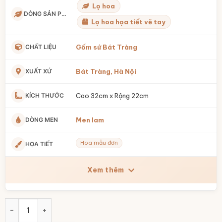
Lọ hoa
DÒNG SẢN PHẨM
Lọ hoa họa tiết vẽ tay
CHẤT LIỆU
Gốm sứ Bát Tràng
XUẤT XỨ
Bát Tràng, Hà Nội
KÍCH THƯỚC
Cao 32cm x Rộng 22cm
DÒNG MEN
Men lam
Hoa mẫu đơn
HỌA TIẾT
Xem thêm
Bình hoa dáng đùi dế miệng lượn vẽ mẫu đơn men xanh BT-