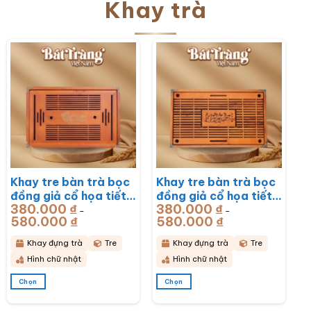
Khay trà
Khay tre bàn trà bọc
Khay tre bàn trà bọc
đồng giả cổ họa tiết
đồng giả cổ họa tiết
380.000
₫
380.000
₫
Rồng Phú Quý
Mã Đáo Thành Công
–
–
580.000
₫
Khoảng
580.000
₫
Khoảng
51x33x6cm BT-
43x28x6cm BT-
giá:
giá:
từ
từ
KDT17
KDT16
380.000 ₫
380.000 ₫
Khay đựng trà
Tre
Khay đựng trà
Tre
đến
đến
580.000 ₫
580.000 ₫
Hình chữ nhật
Hình chữ nhật
Chọn
Chọn
Sản
Sản
phẩm
phẩm