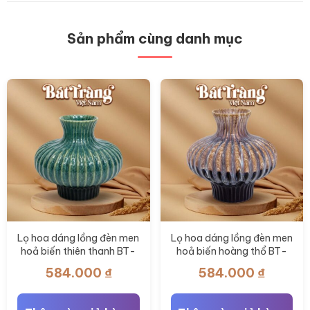
biến
thể.
Các
Sản phẩm cùng danh mục
tùy
chọn
có
thể
được
chọn
trên
trang
sản
phẩm
Lọ hoa dáng lồng đèn men
Lọ hoa dáng lồng đèn men
hoả biến thiên thanh BT-
hoả biến hoàng thổ BT-
LH117
LH116
584.000
₫
584.000
₫