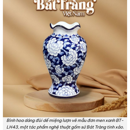
Bình hoa dáng đùi dế miệng lượn vẽ mẫu đơn men xanh BT-
LH43, một tác phẩm nghệ thuật gốm sứ Bát Tràng tinh xảo.