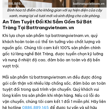
Bình hoa tô điểm cho không gian với sự hiện diện của cây
xanh, mang lại vẻ tươi mới và sinh động cho căn phòng.
An Tâm Tuyệt Đối Khi Sắm Gốm Sứ Bát
Tràng Tại Battrangvietnam.vn
Khi lựa chọn sản phẩm tại battrangvietnam.vn, quý
khách hoàn toàn có thể tin tưởng vào chất lượng và
nguồn gốc. Chúng tôi cam kết 100% sản phẩm chính
gốc từ làng nghề Bát Tràng, được tuyển chọn kỹ lưỡng
và nung ở nhiệt độ cao, đảm bảo an toàn và độ bền
vượt trội.
Mỗi sản phẩm từ battrangvietnam.vn đều được đóng
gói cẩn thận với nhiều lớp chống sốc, đảm bảo an toàn
tuyệt đối trong quá trình vận chuyển. Quý khách vui
lòng kiểm tra sản phẩm khi nhận hàng. Nếu có lỗi do
vận chuyển, chúng tôi cam kết 1 đổi 1 miễn phí. Hãy liên
hệ hotline
0886.889.145
để được tư vấn và sở hữu