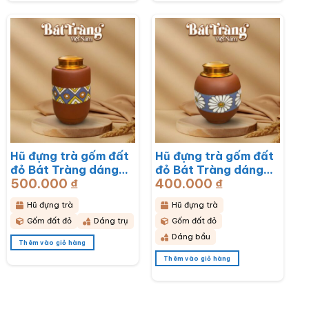
Hũ đựng trà gốm đất
Hũ đựng trà gốm đất
đỏ Bát Tràng dáng
đỏ Bát Tràng dáng
500.000
₫
400.000
₫
bầu hoạ tiết thổ cẩm
bầu hoạ tiết hoa cúc
BT-HĐT11
hoạ mi trắng BT-
Hũ đựng trà
Hũ đựng trà
HĐT10
Gốm đất đỏ
Dáng trụ
Gốm đất đỏ
Dáng bầu
Thêm vào giỏ hàng
Thêm vào giỏ hàng