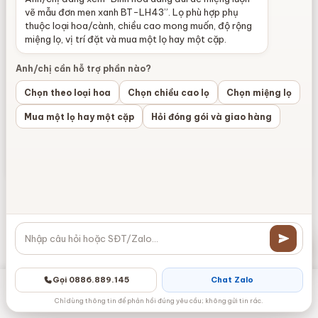
tùy
vẽ mẫu đơn men xanh BT-LH43”. Lọ phù hợp phụ
chọn
thuộc loại hoa/cành, chiều cao mong muốn, độ rộng
có
miệng lọ, vị trí đặt và mua một lọ hay một cặp.
Nậm rượu thờ cao cấp
Choé thờ cao cấp hoạ
hoạ tiết rồng men Lục
tiết rồng men Lục Bảo
thể
Bảo BT-ĐT152
BT-ĐT151
Anh/chị cần hỗ trợ phần nào?
1.750.000
₫
1.750.000
₫
được
–
–
chọn
Khoảng
Khoản
Chọn theo loại hoa
Chọn chiều cao lọ
Chọn miệng lọ
2.500.000
₫
2.500.000
₫
giá:
giá:
trên
Mua một lọ hay một cặp
Hỏi đóng gói và giao hàng
từ
từ
trang
Chọn
Chọn
1.750.000 ₫
1.750.
sản
đến
đến
phẩm
Sản
Sản
2.500.000 ₫
2.500.
phẩm
phẩm
này
này
Xem thêm
có
có
nhiều
nhiều
biến
biến
Gọi 0886.889.145
Chat Zalo
thể.
thể.
Các
Các
Danh mục
Zalo
Gọi điện
Messenger
Giỏ hàng
Chỉ dùng thông tin để phản hồi đúng yêu cầu; không gửi tin rác.
Sản phẩm cùng Họa tiết
tùy
tùy