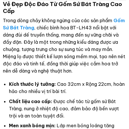
Vẻ Đẹp Độc Đáo Từ Gốm Sứ Bát Tràng Cao
Cấp
Trong dòng chảy không ngừng của các sản phẩm
Gốm
Sứ Bát Tràng
, chiếc bình hoa BT-LH43 nổi bật với
dáng đùi dế truyền thống, mang đến sự vững chãi và
đầy đặn. Đây là một trong những kiểu dáng được ưa
chuộng, tượng trưng cho sự sung túc và may mắn.
Miệng lọ được thiết kế lượn sóng mềm mại, tạo nên nét
độc đáo và tinh tế, đồng thời giúp việc cắm hoa trở
nên dễ dàng và nghệ thuật hơn.
Kích thước lý tưởng:
Cao 32cm x Rộng 22cm, hoàn
hảo cho nhiều vị trí bài trí.
Chất liệu cao cấp:
Được chế tác từ gốm sứ Bát
Tràng, nung ở nhiệt độ cao, đảm bảo độ bền vượt
trội và an toàn tuyệt đối.
Men xanh bóng mịn:
Lớp men bóng loáng tăng