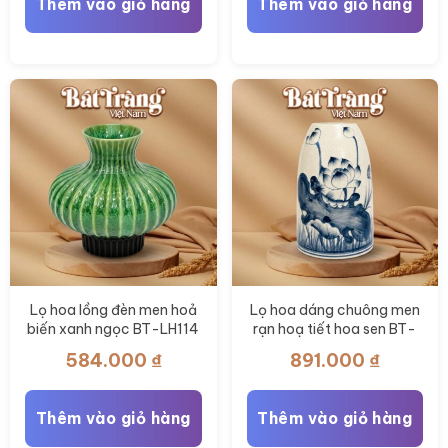
Thêm vào giỏ hàng
Thêm vào giỏ hàng
Lọ hoa lồng đèn men hoả
Lọ hoa dáng chuông men
biến xanh ngọc BT-LH114
rạn hoạ tiết hoa sen BT-
LH112
584.000
₫
891.000
₫
Thêm vào giỏ hàng
Thêm vào giỏ hàng