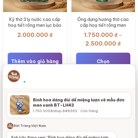
Kỷ thờ 3 ly nước cao cấp
Ống đựng hương thờ cao
hoạ tiết rồng men lục bảo
cấp hoạ tiết rồng men
BT-ĐT159
Lục Bảo BT-ĐT153
2.000.000
₫
1.750.000
₫
–
Khoản
2.500.000
₫
giá:
từ
Thêm vào giỏ hàng
Chọn
1.750.
Chọn lọ theo loại hoa và vị trí cắm
đến
×
Theo chiều cao cành, miệng lọ và không gian
Sản
2.500.
Thường phản hồi nhanh
phẩm
này
Bình hoa dáng đùi dế miệng lượn vẽ mẫu đơn
có
men xanh BT-LH43
nhiều
1.750.000&nbsp;&#8363; · Còn hàng
biến
thể.
Bát Tràng Việt Nam
Các
Anh/chị đang xem “Bình hoa dáng đùi dế miệng lượn