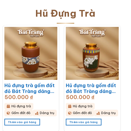
Hũ Đựng Trà
Hũ đựng trà gốm đất
Hũ đựng trà gốm đất
đỏ Bát Tràng dáng
đỏ Bát Tràng dáng
500.000
₫
500.000
₫
trụ hoạ tiết hoa mai
trụ hoạ tiết hoa sen
trắng BT-HĐT13
BT-HĐT12
Hũ đựng trà
Hũ đựng trà
Gốm đất đỏ
Dáng trụ
Gốm đất đỏ
Dáng trụ
Thêm vào giỏ hàng
Thêm vào giỏ hàng