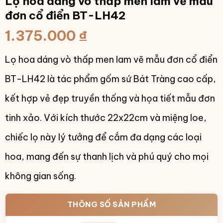
Lọ hoa dáng vò thấp men lam vẽ mẫu
đơn cổ điển BT-LH42
1.375.000
₫
Lọ hoa dáng vò thấp men lam vẽ mẫu đơn cổ điển
BT-LH42 là tác phẩm gốm sứ Bát Tràng cao cấp,
kết hợp vẻ đẹp truyền thống và họa tiết mẫu đơn
tinh xảo. Với kích thước 22x22cm và miệng loe,
chiếc lọ này lý tưởng để cắm đa dạng các loại
hoa, mang đến sự thanh lịch và phú quý cho mọi
không gian sống.
THÔNG SỐ SẢN PHẨM