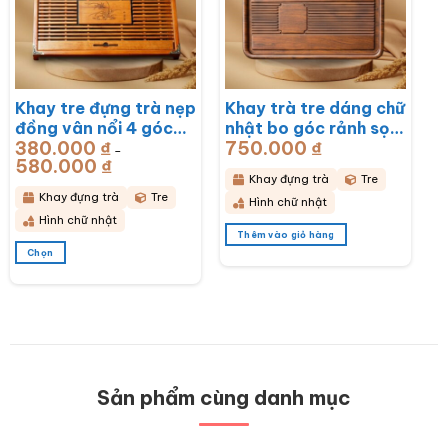
tùy
tùy
chọn
chọn
có
có
thể
thể
được
được
chọn
chọn
Khay tre đựng trà nẹp
Khay trà tre dáng chữ
trên
trên
đồng vân nổi 4 góc
nhật bo góc rảnh sọc
trang
trang
sản
sản
380.000
₫
750.000
₫
khắc hoa lan
50x28x3cm BT-
–
phẩm
phẩm
580.000
₫
Khoảng
43x28x6cm BT-
KDT14
giá:
Khay đựng trà
Tre
từ
KDT15
380.000 ₫
Khay đựng trà
Tre
Hình chữ nhật
đến
580.000 ₫
Hình chữ nhật
Thêm vào giỏ hàng
Chọn
Sản
phẩm
này
có
nhiều
biến
thể.
Các
Sản phẩm cùng danh mục
tùy
chọn
có