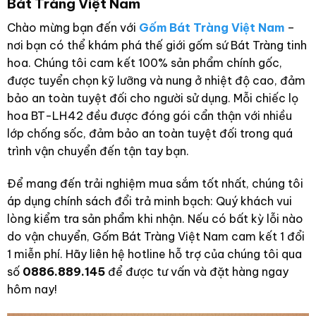
Bát Tràng Việt Nam
Chào mừng bạn đến với
Gốm Bát Tràng Việt Nam
–
nơi bạn có thể khám phá thế giới gốm sứ Bát Tràng tinh
hoa. Chúng tôi cam kết 100% sản phẩm chính gốc,
được tuyển chọn kỹ lưỡng và nung ở nhiệt độ cao, đảm
bảo an toàn tuyệt đối cho người sử dụng. Mỗi chiếc lọ
hoa BT-LH42 đều được đóng gói cẩn thận với nhiều
lớp chống sốc, đảm bảo an toàn tuyệt đối trong quá
trình vận chuyển đến tận tay bạn.
Để mang đến trải nghiệm mua sắm tốt nhất, chúng tôi
áp dụng chính sách đổi trả minh bạch: Quý khách vui
lòng kiểm tra sản phẩm khi nhận. Nếu có bất kỳ lỗi nào
do vận chuyển, Gốm Bát Tràng Việt Nam cam kết 1 đổi
1 miễn phí. Hãy liên hệ hotline hỗ trợ của chúng tôi qua
số
0886.889.145
để được tư vấn và đặt hàng ngay
hôm nay!