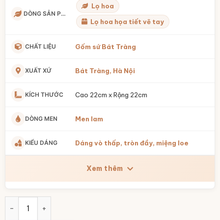
Lọ hoa
DÒNG SẢN PHẨM
Lọ hoa họa tiết vẽ tay
CHẤT LIỆU
Gốm sứ Bát Tràng
XUẤT XỨ
Bát Tràng, Hà Nội
KÍCH THƯỚC
Cao 22cm x Rộng 22cm
DÒNG MEN
Men lam
KIỂU DÁNG
Dáng vò thấp, tròn đầy, miệng loe
Xem thêm
Lọ hoa dáng vò thấp men lam vẽ mẫu đơn cổ điển BT-LH42 