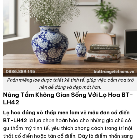
Phần miệng loe được thiết kế tinh tế, giúp việc cắm hoa trở
nên dễ dàng và đẹp mắt hơn.
Nâng Tầm Không Gian Sống Với Lọ Hoa BT-
LH42
Lọ hoa dáng vò thấp men lam vẽ mẫu đơn cổ điển
BT-LH42
là lựa chọn hoàn hảo cho những gia chủ có
gu thẩm mỹ tinh tế, yêu thích phong cách trang trí nội
thất cổ điển hoặc tân cổ điển. Đây là điểm nhấn sang