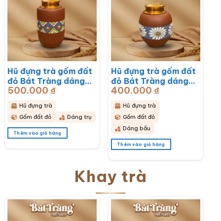
Hũ đựng trà gốm đất
Hũ đựng trà gốm đất
đỏ Bát Tràng dáng
đỏ Bát Tràng dáng
500.000
₫
400.000
₫
bầu hoạ tiết thổ cẩm
bầu hoạ tiết hoa cúc
BT-HĐT11
hoạ mi trắng BT-
Hũ đựng trà
Hũ đựng trà
HĐT10
Gốm đất đỏ
Dáng trụ
Gốm đất đỏ
Dáng bầu
Thêm vào giỏ hàng
Thêm vào giỏ hàng
Khay trà