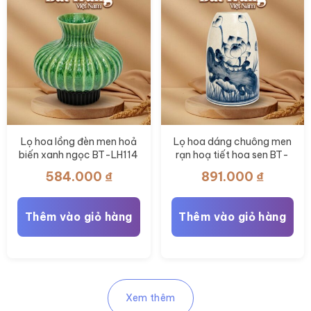
Lọ hoa lồng đèn men hoả
Lọ hoa dáng chuông men
biến xanh ngọc BT-LH114
rạn hoạ tiết hoa sen BT-
LH112
584.000
₫
891.000
₫
Thêm vào giỏ hàng
Thêm vào giỏ hàng
Xem thêm