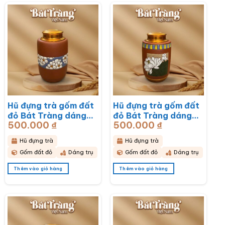
Hũ đựng trà gốm đất
Hũ đựng trà gốm đất
đỏ Bát Tràng dáng
đỏ Bát Tràng dáng
500.000
₫
500.000
₫
trụ hoạ tiết hoa mai
trụ hoạ tiết hoa sen
trắng BT-HĐT13
BT-HĐT12
Hũ đựng trà
Hũ đựng trà
Gốm đất đỏ
Dáng trụ
Gốm đất đỏ
Dáng trụ
Thêm vào giỏ hàng
Thêm vào giỏ hàng