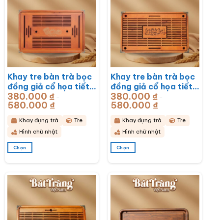
Khay tre bàn trà bọc
Khay tre bàn trà bọc
đồng giả cổ họa tiết
đồng giả cổ họa tiết
380.000
₫
380.000
₫
Rồng Phú Quý
Mã Đáo Thành Công
–
–
580.000
₫
Khoảng
580.000
₫
Khoảng
51x33x6cm BT-
43x28x6cm BT-
giá:
giá:
từ
từ
KDT17
KDT16
380.000 ₫
380.000 ₫
Khay đựng trà
Tre
Khay đựng trà
Tre
đến
đến
580.000 ₫
580.000 ₫
Hình chữ nhật
Hình chữ nhật
Chọn
Chọn
Sản
Sản
phẩm
phẩm
này
này
có
có
nhiều
nhiều
biến
biến
thể.
thể.
Các
Các