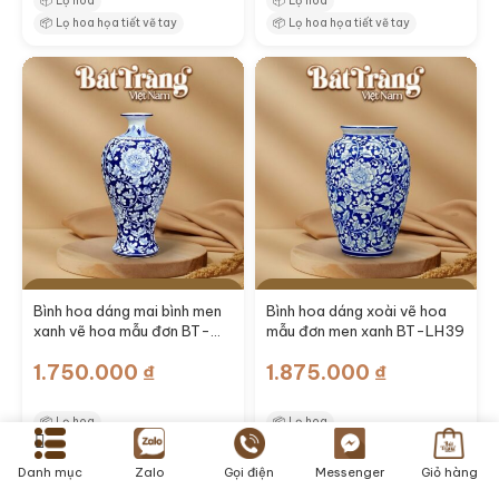
📦
Lọ hoa
📦
Lọ hoa
📦
Lọ hoa họa tiết vẽ tay
📦
Lọ hoa họa tiết vẽ tay
Thêm vào giỏ hàng
Thêm vào giỏ hàng
Bình hoa dáng mai bình men
Bình hoa dáng xoài vẽ hoa
xanh vẽ hoa mẫu đơn BT-
mẫu đơn men xanh BT-LH39
LH36
1.750.000
₫
1.875.000
₫
📦
Lọ hoa
📦
Lọ hoa
📦
Lọ hoa họa tiết vẽ tay
📦
Lọ hoa họa tiết vẽ tay
Danh mục
Zalo
Gọi điện
Messenger
Giỏ hàng