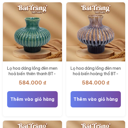
thể
được
chọn
trên
trang
sản
phẩm
Lọ hoa dáng lồng đèn men
Lọ hoa dáng lồng đèn men
hoả biến thiên thanh BT-
hoả biến hoàng thổ BT-
LH117
LH116
584.000
₫
584.000
₫
Thêm vào giỏ hàng
Thêm vào giỏ hàng