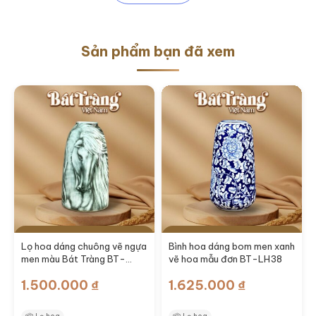
nhiều
biến
thể.
Sản phẩm bạn đã xem
Các
tùy
chọn
có
thể
được
chọn
trên
trang
sản
Thêm vào giỏ hàng
Thêm vào giỏ hàng
phẩm
Lọ hoa dáng chuông vẽ ngựa
Bình hoa dáng bom men xanh
men màu Bát Tràng BT-
vẽ hoa mẫu đơn BT-LH38
LH46
1.500.000
₫
1.625.000
₫