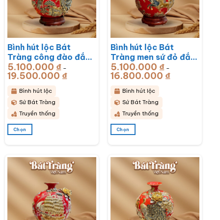
chọn
chọn
có
có
thể
thể
được
được
chọn
chọn
Bình hút lộc Bát
Bình hút lộc Bát
trên
trên
Tràng công đào đắp
Tràng men sứ đỏ đắp
trang
trang
sản
sản
5.100.000
₫
5.100.000
₫
kênh men sứ đỏ đắp
nổi vẽ vàng mã đáo
–
–
phẩm
phẩm
19.500.000
₫
Khoảng
16.800.000
₫
Khoảng
nổi vẽ vàng BT-
thành công BT-
giá:
giá:
từ
từ
BHL76
BHL75
5.100.000 ₫
5.100.000 ₫
Bình hút lộc
Bình hút lộc
đến
đến
19.500.000 ₫
16.800.000 ₫
Sứ Bát Tràng
Sứ Bát Tràng
Truyền thống
Truyền thống
Chọn
Chọn
Sản
Sản
phẩm
phẩm
này
này
có
có
nhiều
nhiều
biến
biến
thể.
thể.
Các
Các
tùy
tùy
chọn
chọn