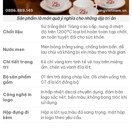
Sản phẩm là món quà ý nghĩa cho những dịp tri ân
Sứ trắng Bát Tràng cao cấp, nung ở nhiệt
Chất liệu
độ trên 1200°C loại bỏ hoàn toàn tạp chất,
an toàn tuyệt đối cho sức khỏe.
Men bóng trắng sáng, chống bám bẩn, dễ
Nước men
lau chùi và không bị xỉn màu theo thời gian.
Chi tiết trang
Kẻ chỉ vàng kim tinh tế vẽ tay trên miệng
trí
ấm, chén và vành đĩa lót.
Bộ sản phẩm
01 ấm trà dáng chóp lửa, 06 chén uống trà,
gồm
07 đĩa lót đồng bộ.
In hấp nhiệt decal chuyên dụng, đảm bảo
Công nghệ in
logo sắc nét, bền màu, không bong tróc khi
logo
sử dụng.
Hộp đựng đi
Hộp xi lót lụa màu đỏ sang trọng, mặt hộp
kèm
in logo theo yêu cầu.