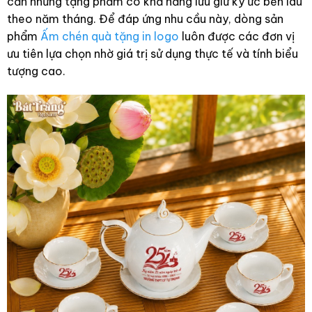
cần những tặng phẩm có khả năng lưu giữ ký ức bền lâu
theo năm tháng. Để đáp ứng nhu cầu này, dòng sản
phẩm
Ấm chén quà tặng in logo
luôn được các đơn vị
ưu tiên lựa chọn nhờ giá trị sử dụng thực tế và tính biểu
tượng cao.