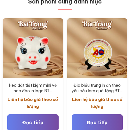
Sản phẩm cùng danh mục
Heo đất tiết kiệm mini vẽ
Đĩa biểu trưng in ấn theo
hoa đào in logo BT-
yêu cầu làm quà tặng BT-
QT125
QT126
Liên hệ báo giá theo số
Liên hệ báo giá theo số
lượng
lượng
Đọc tiếp
Đọc tiếp