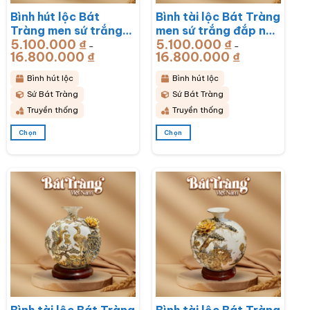
chọn
chọn
Bình hút lộc Bát
Bình tài lộc Bát Tràng
trên
trên
trang
trang
Tràng men sứ trắng
men sứ trắng đắp nổi
sản
sản
5.100.000
₫
5.100.000
₫
đắp nổi vẽ vàng mã
vẽ vàng thuận buồm
–
–
phẩm
phẩm
16.800.000
₫
Khoảng
16.800.000
₫
Khoảng
đáo thành công BT-
xuôi gió BT-BHL67
giá:
giá:
từ
từ
BHL68
5.100.000 ₫
5.100.000 ₫
Bình hút lộc
Bình hút lộc
đến
đến
16.800.000 ₫
16.800.000 ₫
Sứ Bát Tràng
Sứ Bát Tràng
Truyền thống
Truyền thống
Chọn
Chọn
Sản
Sản
phẩm
phẩm
này
này
có
có
nhiều
nhiều
biến
biến
thể.
thể.
Các
Các
tùy
tùy
chọn
chọn
có
có
thể
thể
được
được
chọn
chọn
trên
trên