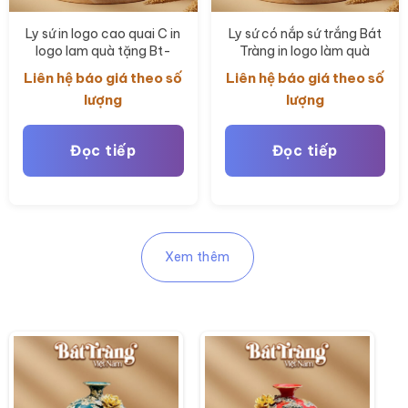
Ly sứ in logo cao quai C in
Ly sứ có nắp sứ trắng Bát
logo lam quà tặng Bt-
Tràng in logo làm quà
QT120
tặng BT-QT119
Liên hệ báo giá theo số
Liên hệ báo giá theo số
lượng
lượng
Đọc tiếp
Đọc tiếp
Xem thêm