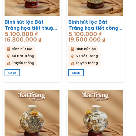
có
có
thể
thể
được
được
chọn
chọn
Bình hút lộc Bát
Bình hút lộc Bát
trên
trên
trang
trang
Tràng họa tiết thuận
Tràng họa tiết công
sản
sản
5.100.000
₫
5.100.000
₫
buồm xuôi gió men sứ
hoa phú quý men sứ
–
–
phẩm
phẩm
16.800.000
₫
Khoảng
19.500.000
₫
Khoảng
đỏ đắp nổi vẽ vàng
đỏ đắp nổi vẽ vàng
giá:
giá:
từ
từ
BT-BHL73
BT-BHL72
5.100.000 ₫
5.100.000 ₫
Bình hút lộc
Bình hút lộc
đến
đến
16.800.000 ₫
19.500.000 ₫
Sứ Bát Tràng
Sứ Bát Tràng
Truyền thống
Truyền thống
Chọn
Chọn
Sản
Sản
phẩm
phẩm
này
này
có
có
nhiều
nhiều
biến
biến
thể.
thể.
Các
Các
tùy
tùy
chọn
chọn
có
có
thể
thể