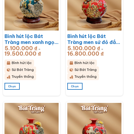
Bình hút lộc Bát
Bình hút lộc Bát
Tràng men xanh ngọc
Tràng men sứ đỏ đắp
5.100.000
₫
5.100.000
₫
lục bảo đắp nổi công
nổi vẽ vàng sen hạc
–
–
19.500.000
₫
Khoảng
16.800.000
₫
Khoảng
hoa phú quý BT-
BT-BHL77
giá:
giá:
từ
từ
BHL78
5.100.000 ₫
5.100.000 ₫
Bình hút lộc
Bình hút lộc
đến
đến
19.500.000 ₫
16.800.000 ₫
Sứ Bát Tràng
Sứ Bát Tràng
Truyền thống
Truyền thống
Chọn
Chọn
Sản
Sản
phẩm
phẩm
này
này
có
có
nhiều
nhiều
biến
biến
thể.
thể.
Các
Các
tùy
tùy