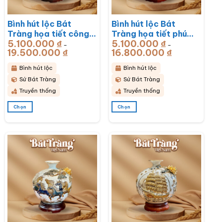
được
được
chọn
chọn
Bình hút lộc Bát
Bình hút lộc Bát
trên
trên
trang
trang
Tràng họa tiết công
Tràng họa tiết phú
sản
sản
5.100.000
₫
5.100.000
₫
đào đắp kênh men
quý vạn niên men sứ
–
–
phẩm
phẩm
19.500.000
₫
Khoảng
16.800.000
₫
Khoảng
trắng đắp nổi vẽ
trắng đắp nổi vẽ
giá:
giá:
từ
từ
vàng BT-BHL71
vàng BT-BHL70
5.100.000 ₫
5.100.000 ₫
Bình hút lộc
Bình hút lộc
đến
đến
19.500.000 ₫
16.800.000 ₫
Sứ Bát Tràng
Sứ Bát Tràng
Truyền thống
Truyền thống
Chọn
Chọn
Sản
Sản
phẩm
phẩm
này
này
có
có
nhiều
nhiều
biến
biến
thể.
thể.
Các
Các
tùy
tùy
chọn
chọn
có
có
thể
thể
được
được