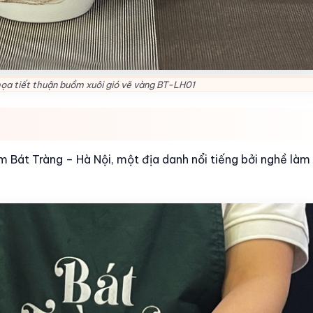
họa tiết thuận buồm xuôi gió vẽ vàng BT-LH01
m Bát Tràng – Hà Nội, một địa danh nổi tiếng bởi nghề làm