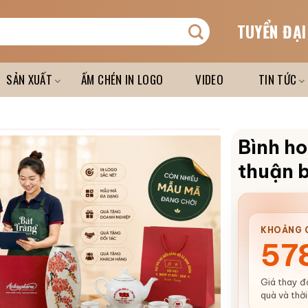
TUYỂN ĐẠI
SẢN XUẤT
ẤM CHÉN IN LOGO
VIDEO
TIN TỨC
Bình ho
thuận 
KHOẢNG G
57
Giá thay đổ
quà và thời