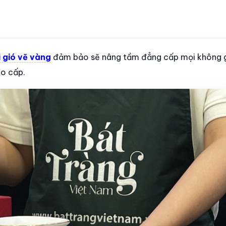
i gió vẽ vàng
đảm bảo sẽ nâng tầm đẳng cấp mọi không g
ao cấp.