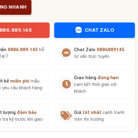
ÀNG NHANH
886.889.145
CHAT ZALO
vấn
0886.889.145
hỗ
Chat Zalo
0886889145
24/7
tư vấn trực tuyến
Giao hàng
đúng hẹn
ết kế
miễn phí
mẫu
cam kết thời gian với
o yêu cầu khách hàng
khách
t lượng
đảm bảo
Giá
tốt nhất
cạnh tranh
 tra kỹ trước khi giao
trên thị trường