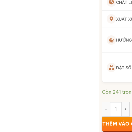
CHẤT L
XUẤT X
HƯỚNG
ĐẶT SỐ
Còn 241 tron
Bình hoa quà 
THÊM VÀO 