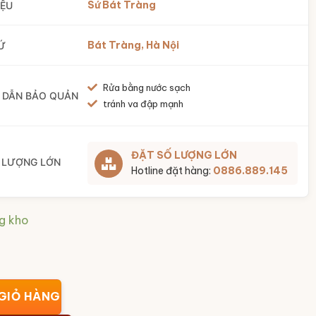
Sứ Bát Tràng
IỆU
Bát Tràng, Hà Nội
Ứ
Rửa bằng nước sạch
 DẪN BẢO QUẢN
tránh va đập mạnh
ĐẶT SỐ LƯỢNG LỚN
 LƯỢNG LỚN
Hotline đặt hàng:
0886.889.145
g kho
tặng in logo họa tiết thuận buồm xuôi gió vẽ vàng BT-LH01 s
GIỎ HÀNG