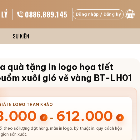
 LÝ
0886.889.145
Đăng nhập / Đăng ký
SỰ KIỆN
a quà tặng in logo họa tiết
buồm xuôi gió vẽ vàng BT-LH01
IÁ IN LOGO THAM KHẢO
8.000
612.000
-
₫
₫
i theo số lượng đặt hàng, mẫu in logo, kỹ thuật in, quy cách hộp
 gian sản xuất.