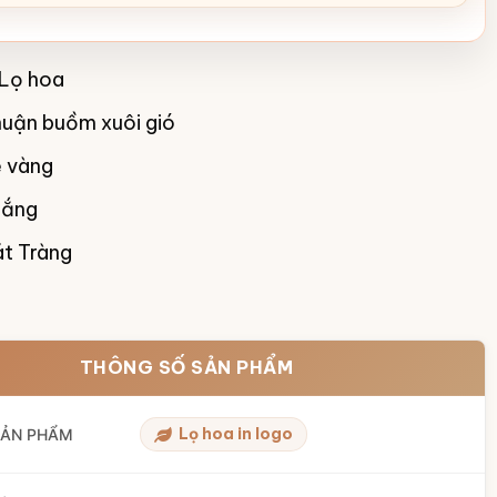
Lọ hoa
uận buồm xuôi gió
 vàng
rắng
t Tràng
THÔNG SỐ SẢN PHẨM
Lọ hoa in logo
SẢN PHẨM