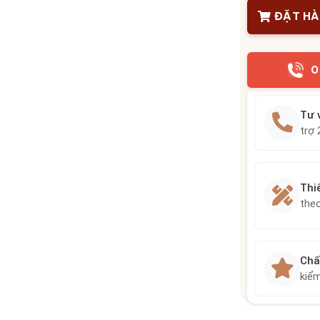
ĐẶT H
0
Tư 
trợ 
Thi
the
Chấ
kiểm