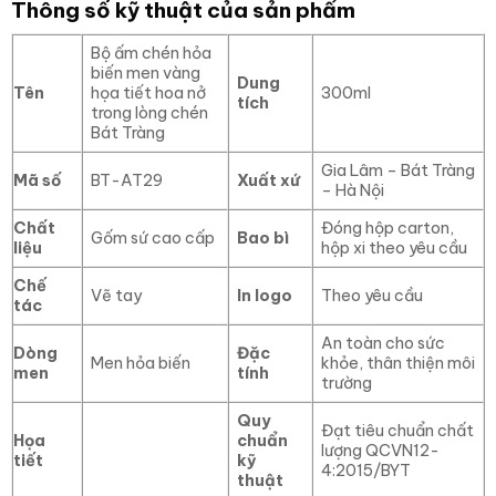
Thông số kỹ thuật của sản phẩm
Bộ ấm chén hỏa
biến men vàng
Dung
Tên
họa tiết hoa nở
300ml
tích
trong lòng chén
Bát Tràng
Gia Lâm – Bát Tràng
Mã số
BT-AT29
Xuất xứ
– Hà Nội
Chất
Đóng hộp carton,
Gốm sứ cao cấp
Bao bì
liệu
hộp xi theo yêu cầu
Chế
Vẽ tay
In logo
Theo yêu cầu
tác
An toàn cho sức
Dòng
Đặc
Men hỏa biến
khỏe, thân thiện môi
men
tính
trường
Quy
Đạt tiêu chuẩn chất
Họa
chuẩn
lượng QCVN12-
tiết
kỹ
4:2015/BYT
thuật