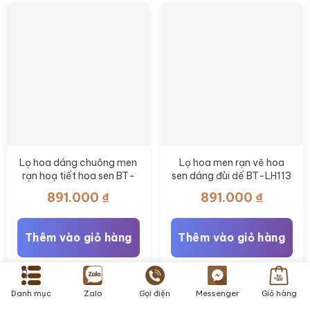
Lọ hoa dáng chuông men
Lọ hoa men rạn vẽ hoa
rạn hoạ tiết hoa sen BT-
sen dáng đùi dế BT-LH113
LH112
891.000
₫
891.000
₫
Thêm vào giỏ hàng
Thêm vào giỏ hàng
Danh mục
Zalo
Gọi điện
Messenger
Giỏ hàng