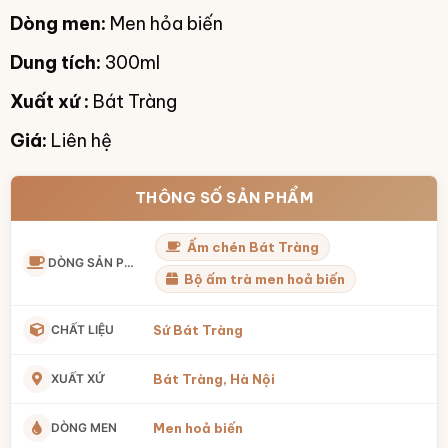
Dòng men:
Men hỏa biến
Dung tích:
300ml
Xuất xứ :
Bát Tràng
Giá:
Liên hệ
THÔNG SỐ SẢN PHẨM
Ấm chén Bát Tràng
DÒNG SẢN PHẨM
Bộ ấm trà men hoả biến
CHẤT LIỆU
Sứ Bát Tràng
XUẤT XỨ
Bát Tràng, Hà Nội
DÒNG MEN
Men hoả biến