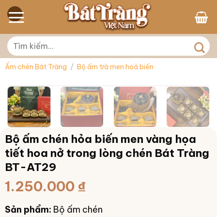
Skip
to
content
Tìm
kiếm:
Nhấp vào Loa để mở âm thanh
Ấm chén Bát Tràng
/
Bộ ấm trà men hoả biến
Bộ ấm chén hỏa biến men vàng họa
tiết hoa nở trong lòng chén Bát Tràng
BT-AT29
1.250.000
₫
Sản phẩm:
Bộ ấm chén