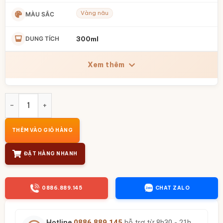
Vàng nâu
MÀU SẮC
DUNG TÍCH
300ml
Xem thêm
Bộ ấm chén hỏa biến men vàng họa tiết hoa nở trong lòng 
THÊM VÀO GIỎ HÀNG
ĐẶT HÀNG NHANH
0886.889.145
CHAT ZALO
Hotline
0886.889.145
hỗ trợ từ 8h30 - 21h