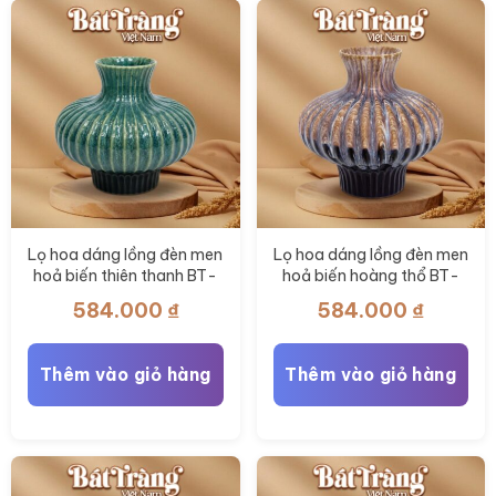
thể
được
chọn
trên
trang
sản
phẩm
Lọ hoa dáng lồng đèn men
Lọ hoa dáng lồng đèn men
hoả biến thiên thanh BT-
hoả biến hoàng thổ BT-
LH117
LH116
584.000
₫
584.000
₫
Thêm vào giỏ hàng
Thêm vào giỏ hàng