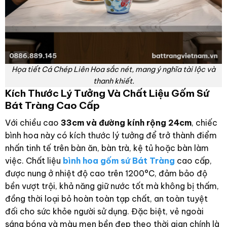
Họa tiết Cá Chép Liên Hoa sắc nét, mang ý nghĩa tài lộc và
thanh khiết.
Kích Thước Lý Tưởng Và Chất Liệu Gốm Sứ
Bát Tràng Cao Cấp
Với chiều cao
33cm và đường kính rộng 24cm
, chiếc
bình hoa này có kích thước lý tưởng để trở thành điểm
nhấn tinh tế trên bàn ăn, bàn trà, kệ tủ hoặc bàn làm
việc. Chất liệu
bình hoa gốm sứ Bát Tràng
cao cấp,
được nung ở nhiệt độ cao trên 1200°C, đảm bảo độ
bền vượt trội, khả năng giữ nước tốt mà không bị thấm,
đồng thời loại bỏ hoàn toàn tạp chất, an toàn tuyệt
đối cho sức khỏe người sử dụng. Đặc biệt, vẻ ngoài
sáng bóng và màu men bền đẹp theo thời gian chính là