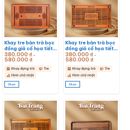
Khay tre bàn trà bọc
Khay tre bàn trà bọc
đồng giả cổ họa tiết
đồng giả cổ họa tiết
380.000
₫
380.000
₫
Rồng Phú Quý
Mã Đáo Thành Công
–
–
580.000
₫
Khoảng
580.000
₫
Khoảng
51x33x6cm BT-
43x28x6cm BT-
giá:
giá:
từ
từ
KDT17
KDT16
380.000 ₫
380.000 ₫
Khay đựng trà
Tre
Khay đựng trà
Tre
đến
đến
580.000 ₫
580.000 ₫
Hình chữ nhật
Hình chữ nhật
Chọn
Chọn
Sản
Sản
phẩm
phẩm
này
này
có
có
nhiều
nhiều
biến
biến
thể.
thể.
Các
Các
tùy
tùy