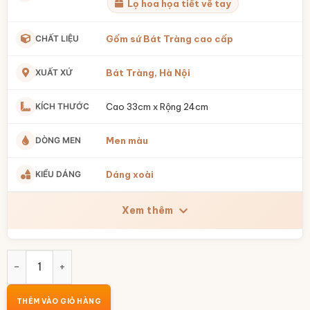
Lọ hoa họa tiết vẽ tay
CHẤT LIỆU
Gốm sứ Bát Tràng cao cấp
XUẤT XỨ
Bát Tràng, Hà Nội
KÍCH THƯỚC
Cao 33cm x Rộng 24cm
DÒNG MEN
Men màu
KIỂU DÁNG
Dáng xoài
Xem thêm
Bình hoa dáng xoài vẽ Cá Chép Liên Hoa men màu BT-LH48
THÊM VÀO GIỎ HÀNG