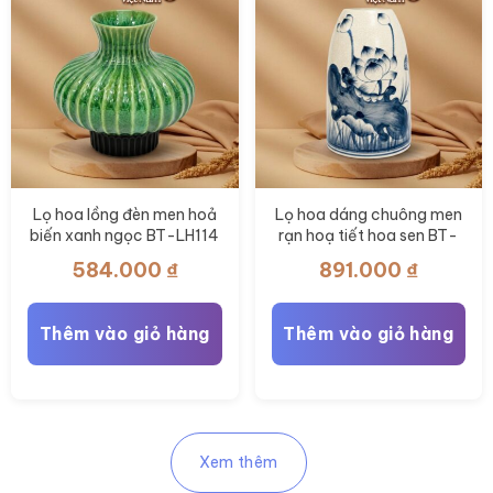
Lọ hoa lồng đèn men hoả
Lọ hoa dáng chuông men
biến xanh ngọc BT-LH114
rạn hoạ tiết hoa sen BT-
LH112
584.000
₫
891.000
₫
Thêm vào giỏ hàng
Thêm vào giỏ hàng
Xem thêm