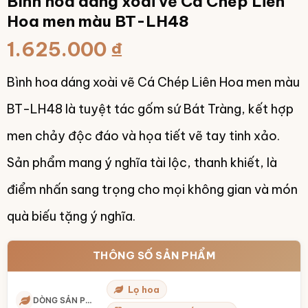
Bình hoa dáng xoài vẽ Cá Chép Liên
Hoa men màu BT-LH48
1.625.000
₫
Bình hoa dáng xoài vẽ Cá Chép Liên Hoa men màu
BT-LH48 là tuyệt tác gốm sứ Bát Tràng, kết hợp
men chảy độc đáo và họa tiết vẽ tay tinh xảo.
Sản phẩm mang ý nghĩa tài lộc, thanh khiết, là
điểm nhấn sang trọng cho mọi không gian và món
quà biếu tặng ý nghĩa.
THÔNG SỐ SẢN PHẨM
Lọ hoa
DÒNG SẢN PHẨM