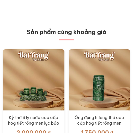
Sản phẩm cùng khoảng giá
Kỷ thờ 3 ly nước cao cấp
Ống đựng hương thờ cao
hoạ tiết rồng men lục bảo
cấp hoạ tiết rồng men
BT-ĐT159
Lục Bảo BT-ĐT153
2.000.000
₫
1.750.000
₫
–