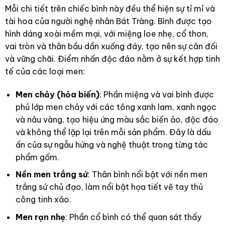
Mỗi chi tiết trên chiếc bình này đều thể hiện sự tỉ mỉ và
tài hoa của người nghệ nhân Bát Tràng. Bình được tạo
hình dáng xoài mềm mại, với miệng loe nhẹ, cổ thon,
vai tròn và thân bầu dần xuống đáy, tạo nên sự cân đối
và vững chãi. Điểm nhấn độc đáo nằm ở sự kết hợp tinh
tế của các loại men:
Men chảy (hỏa biến)
: Phần miệng và vai bình được
phủ lớp men chảy với các tông xanh lam, xanh ngọc
và nâu vàng, tạo hiệu ứng màu sắc biến ảo, độc đáo
và không thể lặp lại trên mỗi sản phẩm. Đây là dấu
ấn của sự ngẫu hứng và nghệ thuật trong từng tác
phẩm gốm.
Nền men trắng sứ
: Thân bình nổi bật với nền men
trắng sứ chủ đạo, làm nổi bật họa tiết vẽ tay thủ
công tinh xảo.
Men rạn nhẹ
: Phần cổ bình có thể quan sát thấy