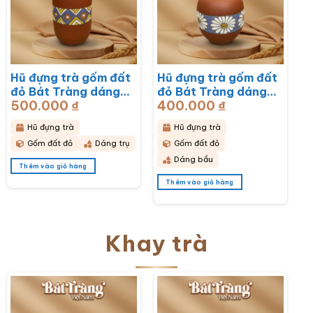
Hũ đựng trà gốm đất
Hũ đựng trà gốm đất
đỏ Bát Tràng dáng
đỏ Bát Tràng dáng
500.000
₫
400.000
₫
bầu hoạ tiết thổ cẩm
bầu hoạ tiết hoa cúc
BT-HĐT11
hoạ mi trắng BT-
Hũ đựng trà
Hũ đựng trà
HĐT10
Gốm đất đỏ
Dáng trụ
Gốm đất đỏ
Dáng bầu
Thêm vào giỏ hàng
Thêm vào giỏ hàng
Khay trà