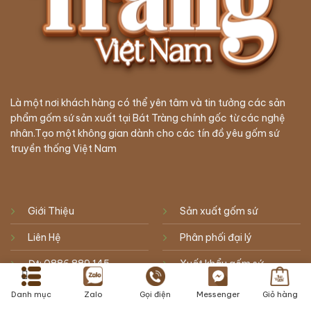
Là một nơi khách hàng có thể yên tâm và tin tưởng các sản
phẩm gốm sứ sản xuất tại Bát Tràng chính gốc từ các nghệ
nhân.Tạo một không gian dành cho các tín đồ yêu gốm sứ
truyền thống Việt Nam
Giới Thiệu
Sản xuất gốm sứ
Liên Hệ
Phân phối đại lý
Đt: 0886.889.145
Xuất khẩu gốm sứ
lienhe@battrangvietnam.vn
Làng Gốm Bát Tràng
Danh mục
Zalo
Gọi điện
Messenger
Giỏ hàng