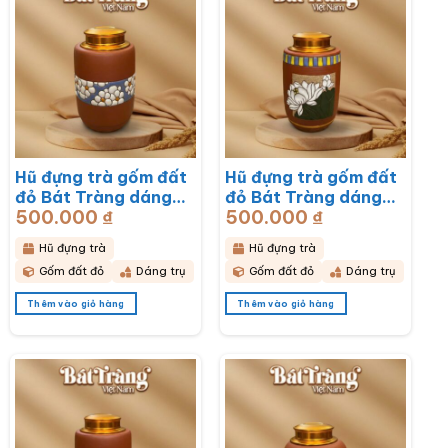
Hũ đựng trà gốm đất
Hũ đựng trà gốm đất
đỏ Bát Tràng dáng
đỏ Bát Tràng dáng
500.000
₫
500.000
₫
trụ hoạ tiết hoa mai
trụ hoạ tiết hoa sen
trắng BT-HĐT13
BT-HĐT12
Hũ đựng trà
Hũ đựng trà
Gốm đất đỏ
Dáng trụ
Gốm đất đỏ
Dáng trụ
Thêm vào giỏ hàng
Thêm vào giỏ hàng