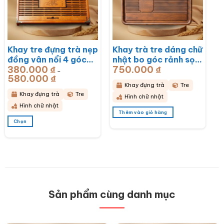
chọn
chọn
có
có
thể
thể
được
được
chọn
chọn
Khay tre đựng trà nẹp
Khay trà tre dáng chữ
trên
trên
đồng vân nổi 4 góc
nhật bo góc rảnh sọc
trang
trang
sản
sản
380.000
₫
750.000
₫
khắc hoa lan
50x28x3cm BT-
–
phẩm
phẩm
580.000
₫
Khoảng
43x28x6cm BT-
KDT14
giá:
Khay đựng trà
Tre
từ
KDT15
380.000 ₫
Khay đựng trà
Tre
Hình chữ nhật
đến
580.000 ₫
Hình chữ nhật
Thêm vào giỏ hàng
Chọn
Sản
phẩm
này
có
nhiều
biến
thể.
Các
Sản phẩm cùng danh mục
tùy
chọn
có