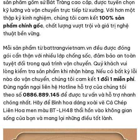
sản phẩm gốm sứ Bát Tràng cao cấp, được tuyển chọn
kỹ lưỡng và vận chuyển trực tiếp từ xưởng. Với hơn một
thập kỷ kinh nghiệm, chúng tôi cam kết
100% sản
phẩm chính gốc
, chất lượng vượt trội và giá trị nghệ
thuật bền vững.
Mỗi sản phẩm từ battrangvietnam.vn đều được đóng
gói cẩn thận với nhiều lớp chống sốc, đảm bảo an toàn
tuyệt đối trong quá trình vận chuyển. Quý khách vui
lòng kiểm tra sản phẩm khi nhận hàng. Nếu có bất kỳ lỗi
nào do vận chuyển, chúng tôi cam kết
1 đổi 1 miễn phí
.
Đừng ngần ngại liên hệ Hotline hỗ trợ của chúng tôi
theo số
0886.889.145
để được tư vấn và hỗ trợ nhanh
chóng nhất. Hãy để Bình hoa dáng xoài vẽ Cá Chép
Liên Hoa men màu BT-LH48 thổi hồn vào không gian
sống của bạn và mang lại những điều tốt lành.