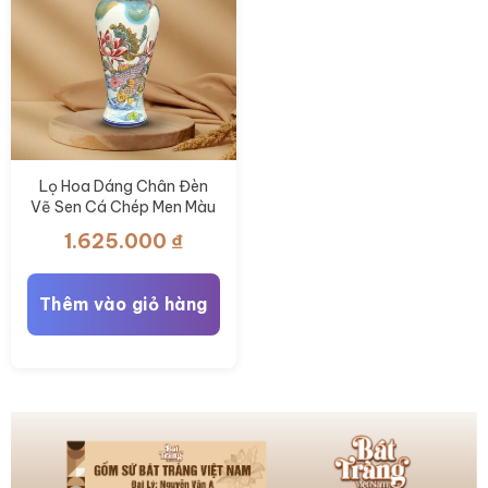
chọn
chọn
trên
trên
trang
trang
sản
sản
phẩm
phẩm
Lọ Hoa Dáng Chân Đèn
Vẽ Sen Cá Chép Men Màu
Phú Quý BT-LH47
1.625.000
₫
Thêm vào giỏ hàng